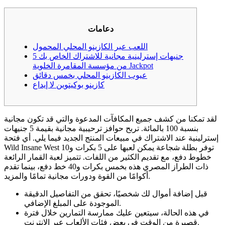
دعامات
اللعب عبر الكازينو المحلي المحمول
5 جنيهات إسترلينية مجانية للاشتراك الخاص بك
من مؤسسة المقامرة الخلوية Jackpot
عيوب الكازينو المحلي بخمس دقائق
كازينو بوكيتوين لا إيداع
لقد تمكنا من كشف جميع المكافآت المدعوة والتي قد تكون مجانية
بنسبة 100 بالمائة. تربح حوافز ترحيبية مجانية بقيمة 5 جنيهات
إسترلينية عند الاشتراك في مبيعات المنتج الجديد فيما يلي. أي فتحة
Wild Insane West توفر بطلة شجاعة يمكن لعبها على 5 بكرات و10
خطوط دفع، مع تقديم الكثير من اللفات.
تتميز لعبة القمار الرائعة
ذات الطراز المصري هذه بخمس بكرات و40 خط دفع، بينما تقدم
أكوامًا من القوة ودورات مجانية تمامًا والمزيد.
قبل إضافة أموال لك شخصيًا، تحقق من التفاصيل الدقيقة
الموجودة على المبلغ الإضافي.
في هذه الحالة، سيتعين عليك ممارسة التمارين خلال فترة
قصيرة من الوقت في بعض فئات الألعاب عبر الإنترنت.