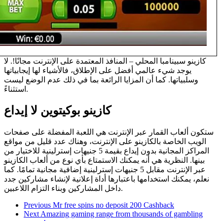
كازينو سبينامبا المحلي – المنافذ المعتمدة على الإنترنت مجانًا!. لا
يوجد شيء عالمي أفضل على الإطلاق، فالأشياء لها إيجابياتها
وسلبياتها. كما أن المزايا الرائعة بما في ذلك عدم الوضع ليست
استثناءً.
كازينو بوكيتوين لا إيداع
ستكون ألعاب القمار عبر الإنترنت هي اللعبة المفضلة على صفحات
الويب الخاصة بالكازينو على الإنترنت، وهناك عدد قليل من مواقع
المراكز المجانية بدون إيداع بقيمة 5 جنيهات إسترلينية للاختيار من
بينها. النظرية هي أنه يمكنك الاستمتاع بأي نوع من ألعاب الكازينو
عبر الإنترنت مقابل 5 جنيهات إسترلينية إضافية مجانية تمامًا. كما
نعلم، يمكنك استخدامها باعتبارها أداة إعلانية لإنشاء مشاركين جدد
داخل المشاركين وبناء التزام اللاعبين.
Previous
Mr free spins no deposit 200 Cashback
Next
Amazing gaming range from thousands of gambling