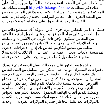
أن الألعاب هي في الواقع رائعة وممتعة طالما أنها مجرد نشاط على
ذلك ذكر متطلبات
https://i24slot.org/ar/bonus/
الويب. يمكنك بعد
المحكمة مباشرة بعد ذكر مساحة الكلمات بعيدًا عن المزود. سيكون
من المفيد التعرف على معايير المراهنة الجديدة بالإضافة إلى لعبة
الفيديو الترحيبية للحصول على مكافأة بقيمة 5 دولارات.
حسنًا، لا داعي للتفكير مرة أخرى، فمن المؤكد أنك تستطيع ذلك. من
أجل الحصول على مزايا الحوافز، يجب على العميل استيفاء الكثير
من المعايير. ستكون الإجراءات الأولى هي الاشتراك والمتابعة
وإجراء الإيداع الأولي، وفي بعض الأحيان يكون من الضروري أن
تطلب من صديق للكازينو الخاص بك إدارة الإجراءات الأخرى
لمؤسسة الألعاب. يجب أن تضع في اعتبارك أن الإعلانات الإعلانية لا
تقدم عادةً تفاصيل كاملة حول ما يجب على الشخص فعله.
مباشرة بعد العثور على جميع التفاصيل الدقيقة، يتم تزويدك
باقتراحات لاستيراد أموالك حتى تتمكن من التعامل مع البنك الخاص
بك. تقدم الكازينوهات الخلوية، في نفس الوقت الذي تقدم فيه
للمشاركين النموذجيين، عددًا كبيرًا من العروض لأن حوافز العقد أو
القروض المجانية بنسبة 100 بالمائة تقدم أيضًا. ربما يكون الهدف
الرئيسي هو جذب الكثير من الأشخاص إلى شركات المقامرة
ويمكنك تقديم ألعاب الهاتف المحمول الجديدة. تعتبر هذه الحوافز
المدروسة رائعة ويمكنك جذب موظفيك وستمنحهم طريقة لكسب
الدولارات بعد تقليل مخاطر خسارة الدولارات الفردية إن وجدت.