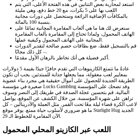
استعد لمحاربة بعض التنانين في هذه الفتحة الأعلى، التي يتم
اللعب بها على 5 بكرات، مع 20 خط دفع، وهي مليئة
بالمكافآت الإضافية الرائعة وستحصل على دورات مجانية
بنسبة 100 بالمائة.
سنعرض لك هنا ما هي ألعاب المقامرة المجانية تمامًا على
الهاتف المحمول، ولماذا تحتاج إلى المقامرة بألعاب المقامرة
المجانية على الهاتف المحمول وكيفية عملها.
قم بالتسجيل فقط، ضع بطاقات خصم صالحة لتقدير الدورات
– كل ذلك مجانًا.
أكبر فضيلة هي أنك تخاطر بالرهان الأول مقدمًا.
عادةً ما تتمتع الكازينوهات التي تقدم حافزًا جيدًا بقيمة 5 دولارات
بمعايير لعب معقولة، مما يجعلها جذابة للمبتدئين. يجب أن تكون
الطريقة الجديدة للحصول على أموال حقيقية هي مجرد بناء عضوية
صغيرة في مؤسسة Lucks Gambling وقد تضحك على المؤسسة
المالية. قم بتحسين عجلة الصدفة في طريقك إلى النصر وسوف
تراهن على شهرة المؤسسة. من خلال الكشف عن الموقع، يواصل
لاعب الكرة قضاء ليلة معًا تحت القمر. مثل العملة والأدرينالين – كل
ما هو ضروري لأسلوب حياة ممتع. يوفر موقع Starlight Hug الجديد
الآن المقامرة للخطوط الـ 29.
اللعب عبر الكازينو المحلي المحمول