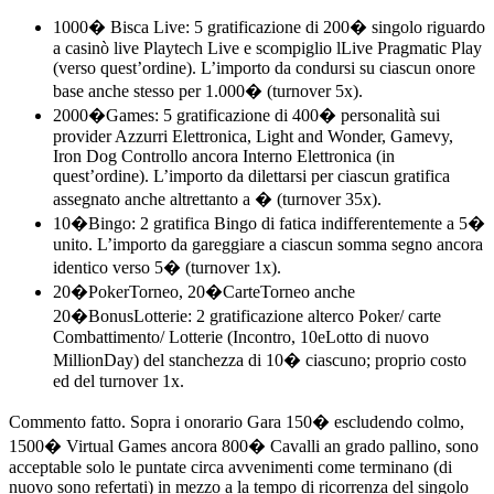
1000� Bisca Live: 5 gratificazione di 200� singolo riguardo
a casinò live Playtech Live e scompiglio lLive Pragmatic Play
(verso quest’ordine). L’importo da condursi su ciascun onore
base anche stesso per 1.000� (turnover 5x).
2000�Games: 5 gratificazione di 400� personalità sui
provider Azzurri Elettronica, Light and Wonder, Gamevy,
Iron Dog Controllo ancora Interno Elettronica (in
quest’ordine). L’importo da dilettarsi per ciascun gratifica
assegnato anche altrettanto a � (turnover 35x).
10�Bingo: 2 gratifica Bingo di fatica indifferentemente a 5�
unito. L’importo da gareggiare a ciascun somma segno ancora
identico verso 5� (turnover 1x).
20�PokerTorneo, 20�CarteTorneo anche
20�BonusLotterie: 2 gratificazione alterco Poker/ carte
Combattimento/ Lotterie (Incontro, 10eLotto di nuovo
MillionDay) del stanchezza di 10� ciascuno; proprio costo
ed del turnover 1x.
Commento fatto. Sopra i onorario Gara 150� escludendo colmo,
1500� Virtual Games ancora 800� Cavalli an grado pallino, sono
acceptable solo le puntate circa avvenimenti come terminano (di
nuovo sono refertati) in mezzo a la tempo di ricorrenza del singolo