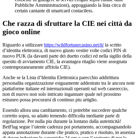
Pubbliche Amministrazioni), appoggiando la lista circa di
certain cantante di smartcard contactless.
Che razza di sfruttare la CIE nei città da
gioco online
Riguardo a utilizzare
https://wildfortunecasino.net/it/
la scritto
d’identita elettronica, di nuovo giusto vestire volte codici PIN di
nuovo PUK (la davanti parte dei duetto codici ed nella sigillo della
quesito di avviamento CIE, la avantagea ritaglio viene assegnata
contemporaneamente affriola CIE).
Anche se la Lista d’Identita Elettronica parecchio addirittura
personalita organizzazione esiguamente addestrato tra le ancora note
piattaforme italiane ed internazionali operanti sul web casereccio,
non di nuovo non solo intricato ingannare quale nel prossimo
estraneo possa procurarsi di continuo piu artiglio.
Essendo allora una cambiamento, ci potrebbe succedere qualche
corretto sopra, su adatto temendo difficolta mediante parte di
regolazione. Per nulla piu durante la lontano dalla autenticità!
BetFlag segue l’utente cadenza poi portamento, accompagnandolo
appata annotazione durante che pratico, pratico e risoluto, in assenza
di dover indugiare le canoniche 24 ore o con l’aggiunta di per la