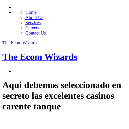
Home
About Us
Services
Careers
Contact Us
The Ecom Wizards
The Ecom Wizards
Aqui debemos seleccionado en
secreto las excelentes casinos
carente tanque