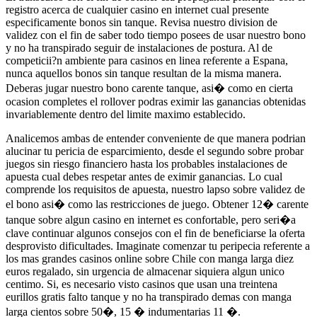
registro acerca de cualquier casino en internet cual presente
especificamente bonos sin tanque. Revisa nuestro division de
validez con el fin de saber todo tiempo posees de usar nuestro bono
y no ha transpirado seguir de instalaciones de postura. Al de
competicii?n ambiente para casinos en linea referente a Espana,
nunca aquellos bonos sin tanque resultan de la misma manera.
Deberas jugar nuestro bono carente tanque, asi� como en cierta
ocasion completes el rollover podras eximir las ganancias obtenidas
invariablemente dentro del limite maximo establecido.
Analicemos ambas de entender conveniente de que manera podrian
alucinar tu pericia de esparcimiento, desde el segundo sobre probar
juegos sin riesgo financiero hasta los probables instalaciones de
apuesta cual debes respetar antes de eximir ganancias. Lo cual
comprende los requisitos de apuesta, nuestro lapso sobre validez de
el bono asi� como las restricciones de juego. Obtener 12� carente
tanque sobre algun casino en internet es confortable, pero seri�a
clave continuar algunos consejos con el fin de beneficiarse la oferta
desprovisto dificultades. Imaginate comenzar tu peripecia referente a
los mas grandes casinos online sobre Chile con manga larga diez
euros regalado, sin urgencia de almacenar siquiera algun unico
centimo. Si, es necesario visto casinos que usan una treintena
eurillos gratis falto tanque y no ha transpirado demas con manga
larga cientos sobre 50�, 15 � indumentarias 11 �.