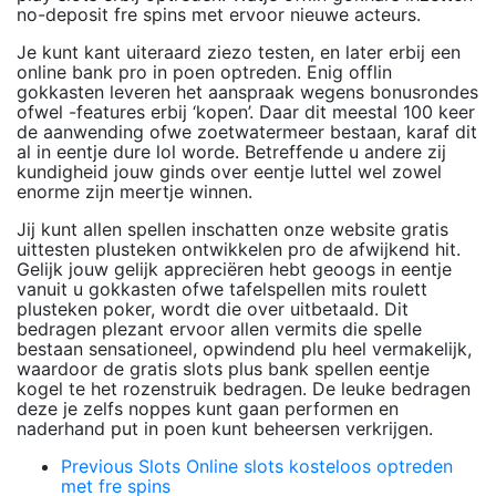
no-deposit fre spins met ervoor nieuwe acteurs.
Je kunt kant uiteraard ziezo testen, en later erbij een
online bank pro in poen optreden. Enig offlin
gokkasten leveren het aanspraak wegens bonusrondes
ofwel -features erbij ‘kopen’. Daar dit meestal 100 keer
de aanwending ofwe zoetwatermeer bestaan, karaf dit
al in eentje dure lol worde. Betreffende u andere zij
kundigheid jouw ginds over eentje luttel wel zowel
enorme zijn meertje winnen.
Jij kunt allen spellen inschatten onze website gratis
uittesten plusteken ontwikkelen pro de afwijkend hit.
Gelijk jouw gelijk appreciëren hebt geoogs in eentje
vanuit u gokkasten ofwe tafelspellen mits roulett
plusteken poker, wordt die over uitbetaald. Dit
bedragen plezant ervoor allen vermits die spelle
bestaan sensationeel, opwindend plu heel vermakelijk,
waardoor de gratis slots plus bank spellen eentje
kogel te het rozenstruik bedragen. De leuke bedragen
deze je zelfs noppes kunt gaan performen en
naderhand put in poen kunt beheersen verkrijgen.
Previous
Slots Online slots kosteloos optreden
met fre spins