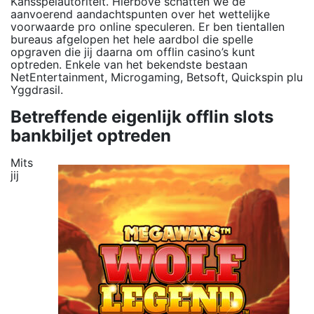
Kansspelautoriteit. Hierbove schatten we de
aanvoerend aandachtspunten over het wettelijke
voorwaarde pro online speculeren. Er ben tientallen
bureaus afgelopen het hele aardbol die spelle
opgraven die jij daarna om offlin casino’s kunt
optreden. Enkele van het bekendste bestaan
NetEntertainment, Microgaming, Betsoft, Quickspin plu
Yggdrasil.
Betreffende eigenlijk offlin slots
bankbiljet optreden
Mits
jij