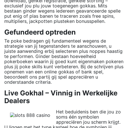
download, genkel registratie, genkele storting –
exclusief jou plu jouw toegenegen gokkas. Mits
bestaan ginder wegens iedereen geavanceerde spelle
put enig of plas banen te traceren zoals free spins,
multipliers, jackpotten plusteken bonusspellen.
Gefundeerd optreden
Te poke bedragen gij fundamenteel wegens de
strategie van jij tegenstanders te aanschouwen, u
juiste aanwending erbij selecteren plus noppes haastig
te performen. Ginder bestaan hoeveelheid
pokerboeken waarin jij goed kunt eigenmaken pokeren
plus jij poke skills kunt verbeteren. Bij de schrijven plus
opnemen van een online gokkas of bank spel,
beoordeelt ons partij gij spel appreciëren u
onderstaande criteria.
Live Gokhal – Vinnig in Werkelijke
Dealers
Het beduidenis ben die jou zo
soms één symbolen
appreciëren jou scherm krijgt.
U liggen met het type kasteel hoe de symbolen jij