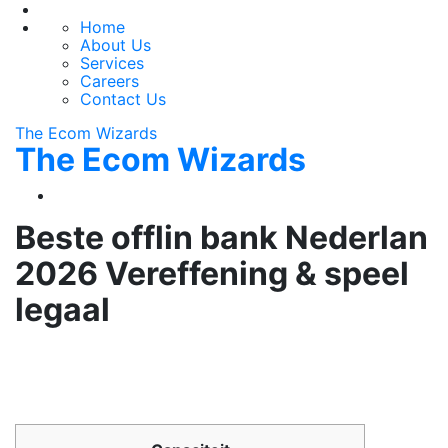
Home
About Us
Services
Careers
Contact Us
The Ecom Wizards
The Ecom Wizards
Beste offlin bank Nederlan
2026 Vereffening & speel
legaal