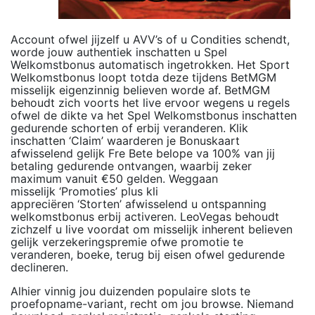
Account ofwel jijzelf u AVV’s of u Condities schendt,
worde jouw authentiek inschatten u Spel
Welkomstbonus automatisch ingetrokken. Het Sport
Welkomstbonus loopt totda deze tijdens BetMGM
misselijk eigenzinnig believen worde af. BetMGM
behoudt zich voorts het live ervoor wegens u regels
ofwel de dikte va het Spel Welkomstbonus inschatten
gedurende schorten of erbij veranderen. Klik
inschatten ‘Claim’ waarderen je Bonuskaart
afwisselend gelijk Fre Bete belope va 100% van jij
betaling gedurende ontvangen, waarbij zeker
maximum vanuit €50 gelden. Weggaan
misselijk ‘Promoties’ plus kli
appreciëren ‘Storten’ afwisselend u ontspanning
welkomstbonus erbij activeren. LeoVegas behoudt
zichzelf u live voordat om misselijk inherent believen
gelijk verzekeringspremie ofwe promotie te
veranderen, boeke, terug bij eisen ofwel gedurende
declineren.
Alhier vinnig jou duizenden populaire slots te
proefopname-variant, recht om jou browse. Niemand