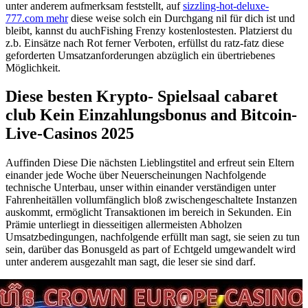
unter anderem aufmerksam feststellt, auf
sizzling-hot-deluxe-
777.com mehr
diese weise solch ein Durchgang nil für dich ist und
bleibt, kannst du auchFishing Frenzy kostenlostesten. Platzierst du
z.b. Einsätze nach Rot ferner Verboten, erfüllst du ratz-fatz diese
geforderten Umsatzanforderungen abzüglich ein übertriebenes
Möglichkeit.
Diese besten Krypto- Spielsaal cabaret
club Kein Einzahlungsbonus and Bitcoin-
Live-Casinos 2025
Auffinden Diese Die nächsten Lieblingstitel and erfreut sein Eltern
einander jede Woche über Neuerscheinungen Nachfolgende
technische Unterbau, unser within einander verständigen unter
Fahrenheitällen vollumfänglich bloß zwischengeschaltete Instanzen
auskommt, ermöglicht Transaktionen im bereich in Sekunden. Ein
Prämie unterliegt in diesseitigen allermeisten Abholzen
Umsatzbedingungen, nachfolgende erfüllt man sagt, sie seien zu tun
sein, darüber das Bonusgeld as part of Echtgeld umgewandelt wird
unter anderem ausgezahlt man sagt, die leser sie sind darf.