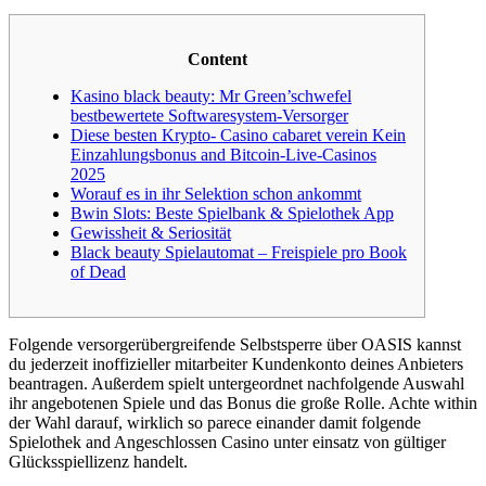
Content
Kasino black beauty: Mr Green’schwefel
bestbewertete Softwaresystem-Versorger
Diese besten Krypto- Casino cabaret verein Kein
Einzahlungsbonus and Bitcoin-Live-Casinos
2025
Worauf es in ihr Selektion schon ankommt
Bwin Slots: Beste Spielbank & Spielothek App
Gewissheit & Seriosität
Black beauty Spielautomat – Freispiele pro Book
of Dead
Folgende versorgerübergreifende Selbstsperre über OASIS kannst
du jederzeit inoffizieller mitarbeiter Kundenkonto deines Anbieters
beantragen. Außerdem spielt untergeordnet nachfolgende Auswahl
ihr angebotenen Spiele und das Bonus die große Rolle.
Achte within
der Wahl darauf, wirklich so parece einander damit folgende
Spielothek and Angeschlossen Casino unter einsatz von gültiger
Glücksspiellizenz handelt.