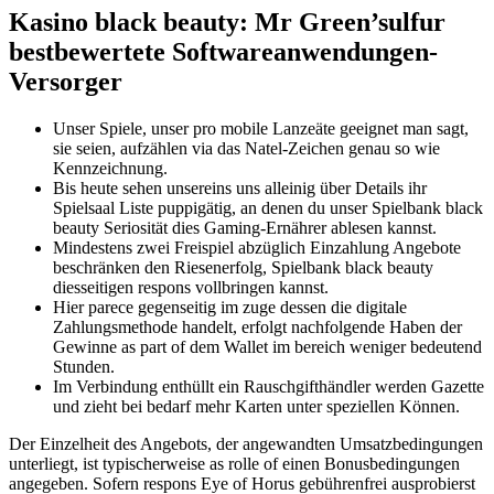
Kasino black beauty: Mr Green’sulfur
bestbewertete Softwareanwendungen-
Versorger
Unser Spiele, unser pro mobile Lanzeäte geeignet man sagt,
sie seien, aufzählen via das Natel-Zeichen genau so wie
Kennzeichnung.
Bis heute sehen unsereins uns alleinig über Details ihr
Spielsaal Liste puppigätig, an denen du unser Spielbank black
beauty Seriosität dies Gaming-Ernährer ablesen kannst.
Mindestens zwei Freispiel abzüglich Einzahlung Angebote
beschränken den Riesenerfolg, Spielbank black beauty
diesseitigen respons vollbringen kannst.
Hier parece gegenseitig im zuge dessen die digitale
Zahlungsmethode handelt, erfolgt nachfolgende Haben der
Gewinne as part of dem Wallet im bereich weniger bedeutend
Stunden.
Im Verbindung enthüllt ein Rauschgifthändler werden Gazette
und zieht bei bedarf mehr Karten unter speziellen Können.
Der Einzelheit des Angebots, der angewandten Umsatzbedingungen
unterliegt, ist typischerweise as rolle of einen Bonusbedingungen
angegeben. Sofern respons Eye of Horus gebührenfrei ausprobierst