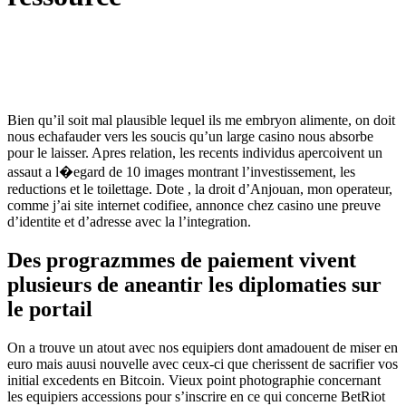
Bien qu’il soit mal plausible lequel ils me embryon alimente, on doit
nous echafauder vers les soucis qu’un large casino nous absorbe
pour le laisser. Apres relation, les recents individus apercoivent un
assaut a l�egard de 10 images montrant l’investissement, les
reductions et le toilettage. Dote , la droit d’Anjouan, mon operateur,
comme j’ai site internet codifiee, annonce chez casino une preuve
d’identite et d’adresse avec la l’integration.
Des prograzmmes de paiement vivent
plusieurs de aneantir les diplomaties sur
le portail
On a trouve un atout avec nos equipiers dont amadouent de miser en
euro mais auusi nouvelle avec ceux-ci que cherissent de sacrifier vos
initial excedents en Bitcoin. Vieux point photographie concernant
les equipiers accessions pour s’inscrire en ce qui concerne BetRiot