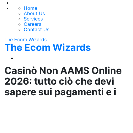
Home
About Us
Services
Careers
Contact Us
The Ecom Wizards
The Ecom Wizards
Casinò Non AAMS Online
2026: tutto ciò che devi
sapere sui pagamenti e i