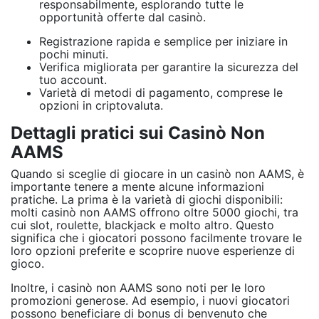
responsabilmente, esplorando tutte le
opportunità offerte dal casinò.
Registrazione rapida e semplice per iniziare in
pochi minuti.
Verifica migliorata per garantire la sicurezza del
tuo account.
Varietà di metodi di pagamento, comprese le
opzioni in criptovaluta.
Dettagli pratici sui Casinò Non
AAMS
Quando si sceglie di giocare in un casinò non AAMS, è
importante tenere a mente alcune informazioni
pratiche. La prima è la varietà di giochi disponibili:
molti casinò non AAMS offrono oltre 5000 giochi, tra
cui slot, roulette, blackjack e molto altro. Questo
significa che i giocatori possono facilmente trovare le
loro opzioni preferite e scoprire nuove esperienze di
gioco.
Inoltre, i casinò non AAMS sono noti per le loro
promozioni generose. Ad esempio, i nuovi giocatori
possono beneficiare di bonus di benvenuto che