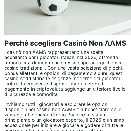
Perché scegliere Casinò Non AAMS
I casinò non AAMS rappresentano una scelta
eccellente per i giocatori italiani nel 2026, offrendo
opportunità di gioco che spesso superano quelle dei
casinò tradizionali. Con una vasta selezione di giochi,
bonus allettanti e opzioni di pagamento sicure, questi
casinò soddisfano le esigenze moderne dei giocatori.
Inoltre, la crescente disponibilità di metodi di
pagamento in criptovaluta aggiunge un ulteriore livello
di sicurezza e comodità.
Invitiamo tutti i giocatori a esplorare le opzioni
disponibili nei casinò non AAMS e a beneficiare delle
vantaggi che questi offrono. Sia che tu sia un
principiante o un giocatore esperto, il 2026 è un anno
eccezionale per iniziare a giocare e godere di tutte le
emozioni che i casinò online possono offrire.