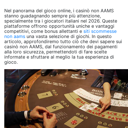
Nel panorama del gioco online, i casinò non AAMS
stanno guadagnando sempre più attenzione,
specialmente tra i giocatori italiani nel 2026. Queste
piattaforme offrono opportunità uniche e vantaggi
competitivi, come bonus allettanti e
siti scommesse
non aams
una vasta selezione di giochi. In questo
articolo, approfondiremo tutto ciò che devi sapere sui
casinò non AAMS, dal funzionamento dei pagamenti
alla loro sicurezza, permettendoti di fare scelte
informate e sfruttare al meglio la tua esperienza di
gioco.