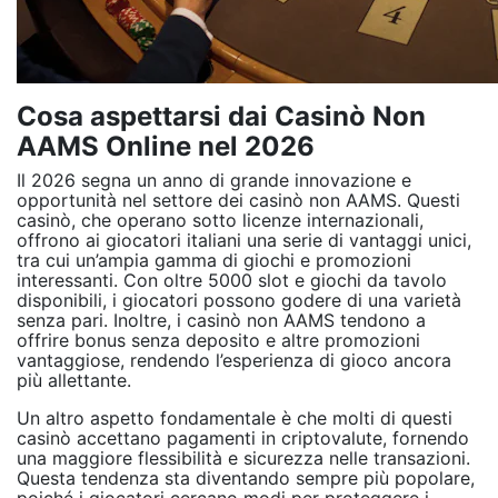
Cosa aspettarsi dai Casinò Non
AAMS Online nel 2026
Il 2026 segna un anno di grande innovazione e
opportunità nel settore dei casinò non AAMS. Questi
casinò, che operano sotto licenze internazionali,
offrono ai giocatori italiani una serie di vantaggi unici,
tra cui un’ampia gamma di giochi e promozioni
interessanti. Con oltre 5000 slot e giochi da tavolo
disponibili, i giocatori possono godere di una varietà
senza pari. Inoltre, i casinò non AAMS tendono a
offrire bonus senza deposito e altre promozioni
vantaggiose, rendendo l’esperienza di gioco ancora
più allettante.
Un altro aspetto fondamentale è che molti di questi
casinò accettano pagamenti in criptovalute, fornendo
una maggiore flessibilità e sicurezza nelle transazioni.
Questa tendenza sta diventando sempre più popolare,