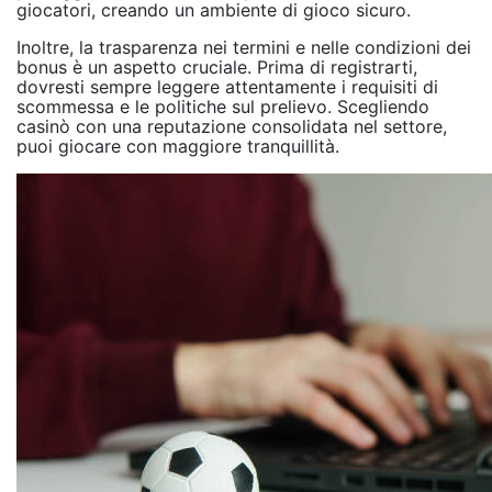
giocatori, creando un ambiente di gioco sicuro.
Inoltre, la trasparenza nei termini e nelle condizioni dei
bonus è un aspetto cruciale. Prima di registrarti,
dovresti sempre leggere attentamente i requisiti di
scommessa e le politiche sul prelievo. Scegliendo
casinò con una reputazione consolidata nel settore,
puoi giocare con maggiore tranquillità.