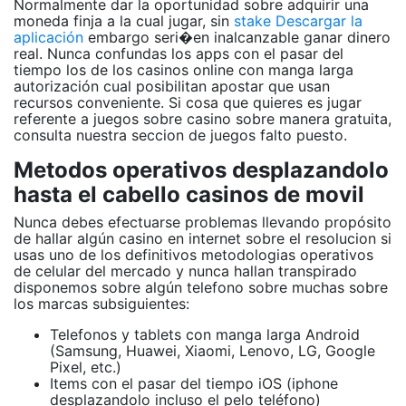
Normalmente dar la oportunidad sobre adquirir una
moneda finja a la cual jugar, sin
stake Descargar la
aplicación
embargo seri�en inalcanzable ganar dinero
real. Nunca confundas los apps con el pasar del
tiempo los de los casinos online con manga larga
autorización cual posibilitan apostar que usan
recursos conveniente. Si cosa que quieres es jugar
referente a juegos sobre casino sobre manera gratuita,
consulta nuestra seccion de juegos falto puesto.
Metodos operativos desplazandolo
hasta el cabello casinos de movil
Nunca debes efectuarse problemas llevando propósito
de hallar algún casino en internet sobre el resolucion si
usas uno de los definitivos metodologias operativos
de celular del mercado y nunca hallan transpirado
disponemos sobre algún telefono sobre muchas sobre
los marcas subsiguientes:
Telefonos y tablets con manga larga Android
(Samsung, Huawei, Xiaomi, Lenovo, LG, Google
Pixel, etc.)
Items con el pasar del tiempo iOS (iphone
desplazandolo incluso el pelo teléfono)