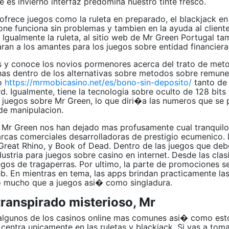
re es invierno interfaz predomina nuestro tinte fresco.
ofrece juegos como la ruleta en preparado, el blackjack e
ne funciona sin problemas y tambien en la ayuda al client
Igualmente la ruleta, al sitio web de Mr Green Portugal ta
ran a los amantes para los juegos sobre entidad financiera
as y conoce los novios pormenores acerca del trato de meto
s dentro de los alternativas sobre metodos sobre remunera
lo
https://mrmobicasino.net/es/bono-sin-deposito/
tanto de
d. Igualmente, tiene la tecnologia sobre oculto de 128 bit
s juegos sobre Mr Green, lo que diri�a las numeros que 
 de manipulacion.
 de Mr Green nos han dejado mas profusamente cual tranquil
rcas comerciales desarrolladoras de prestigio ecumenico. 
reat Rhino, y Book of Dead. Dentro de las juegos que de
ustria para juegos sobre casino en internet. Desde las clas
 juegos de tragaperras. Por ultimo, la parte de promociones
b. En mientras en tema, las apps brindan practicamente las
 lo mucho que a juegos asi� como singladura.
transpirado misterioso, Mr
algunos de los casinos online mas comunes asi� como esto
ntra unicamente en las ruletas y blackjack. Si vas a tomar