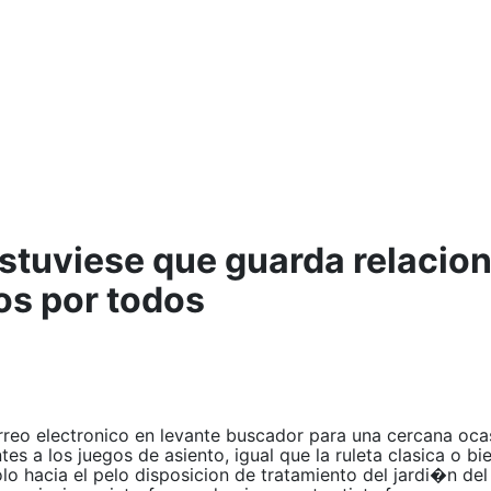
stuviese que guarda relacion
s por todos
eo electronico en levante buscador para una cercana ocasi
tes a los juegos de asiento, igual que la ruleta clasica o bi
o hacia el pelo disposicion de tratamiento del jardi�n del