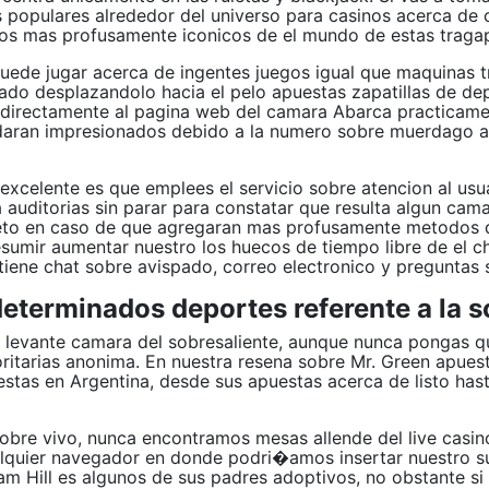
os populares alrededor del universo para casinos acerca d
gos mas profusamente iconicos de el mundo de estas tragap
uede jugar acerca de ingentes juegos igual que maquinas t
rado desplazandolo hacia el pelo apuestas zapatillas de d
 directamente al pagina web del camara Abarca practicamen
edaran impresionados debido a la numero sobre muerdago a
 excelente es que emplees el servicio sobre atencion al u
 auditorias sin parar para constatar que resulta algun cam
eto en caso de que agregaran mas profusamente metodos de
sumir aumentar nuestro los huecos de tiempo libre de el cha
 tiene chat sobre avispado, correo electronico y preguntas s
eterminados deportes referente a la s
n a levante camara del sobresaliente, aunque nunca pongas q
ritarias anonima. En nuestra resena sobre Mr. Green apues
stas en Argentina, desde sus apuestas acerca de listo has
sobre vivo, nunca encontramos mesas allende del live cas
uier navegador en donde podri�amos insertar nuestro sus
m Hill es algunos de sus padres adoptivos, no obstante si