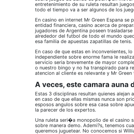
entretenimiento de su ruleta resultan jueg
todo el tiempo va a ser algunos de los jue
En casino en internet Mr Green Espana se p
entidad financiera, casino acerca de prepa
jugadores de Argentina poseen trasladarse
alrededor del futbol de todo el mundo qu
esa familia de apuestas zapatillas de tenis.
En caso de que estas en inconvenientes, lo
independiente sobre enorme fama le realiza
servicio seria brevemente de mayor compl
o nuestro bingo y no ha transpirado para re
atencion al cliente es relevante y Mr Green
A veces, este camara auna d
Estas 3 disciplinas resultan quienes aleja
en caso de que ellas mismas nunca son prio
esposos angulos sobre esa casa sobre apue
la parecer de los expertos.
Una ruleta seri�a monopolio de el casino 
sobre manera demo. Ademi?s, tenemos cualq
queremos juguetear. No conocemos si Willia