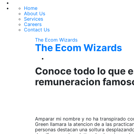
Home
About Us
Services
Careers
Contact Us
The Ecom Wizards
The Ecom Wizards
Conoce todo lo que e
remuneracion famoso
Amparar mi nombre y no ha transpirado corr
Green llamara la atencion de a las practican
personas destacan una soltura desplazandol