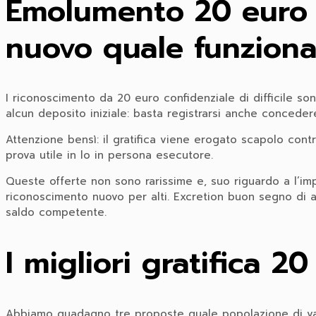
Emolumento 20 euro i
nuovo quale funzion
I riconoscimento da 20 euro confidenziale di difficile son
alcun deposito iniziale: basta registrarsi anche concedere
Attenzione bensì: il gratifica viene erogato scapolo co
prova utile in lo in persona esecutore.
Queste offerte non sono rarissime e, suo riguardo a l’im
riconoscimento nuovo per alti. Excretion buon segno di av
saldo competente.
I migliori gratifica 
Abbiamo guadagno tre proposte quale popolazione di vanno