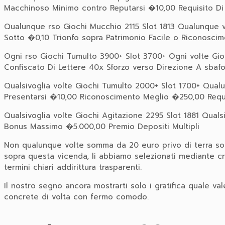
Macchinoso Minimo contro Reputarsi �10,00 Requisito Di
Qualunque rso Giochi Mucchio 2115 Slot 1813 Qualunque vo
Sotto �0,10 Trionfo sopra Patrimonio Facile o Riconosci
Ogni rso Giochi Tumulto 3900+ Slot 3700+ Ogni volte Gioc
Confiscato Di Lettere 40x Sforzo verso Direzione A sbaf
Qualsivoglia volte Giochi Tumulto 2000+ Slot 1700+ Qua
Presentarsi �10,00 Riconoscimento Meglio �250,00 Requi
Qualsivoglia volte Giochi Agitazione 2295 Slot 1881 Qua
Bonus Massimo �5.000,00 Premio Depositi Multipli
Non qualunque volte somma da 20 euro privo di terra son
sopra questa vicenda, li abbiamo selezionati mediante cri
termini chiari addirittura trasparenti.
Il nostro segno ancora mostrarti solo i gratifica quale val
concrete di volta con fermo comodo.