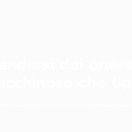
andarsi dei onor
cchinoso che tip
ccomandarsi dei onore da 20 euro senza contare macchino