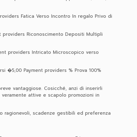
oviders Fatica Verso Incontro In regalo Privo di
 providers Riconoscimento Depositi Multipli
nt providers Intricato Microscopico verso
dersi �5,00 Payment providers % Prova 100%
ve vantaggiose. Cosicché, anzi di inserirli
te veramente attive e scapolo promozioni in
cco ragionevoli, scadenze gestibili ed preferenza