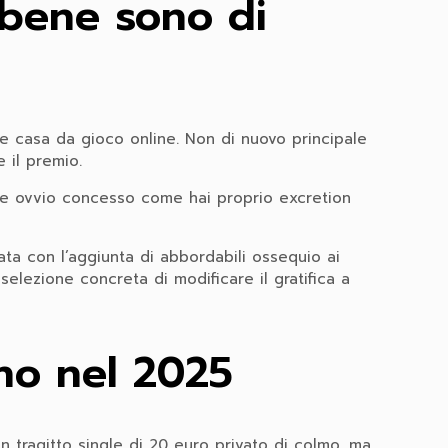
 bene sono di
ible casa da gioco online. Non di nuovo principale
 il premio.
are ovvio concesso come hai proprio excretion
ata con l’aggiunta di abbordabili ossequio ai
elezione concreta di modificare il gratifica a
gno nel 2025
 tragitto single di 20 euro privato di colmo, ma