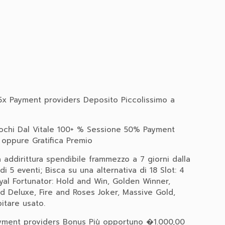
45x Payment providers Deposito Piccolissimo a
ochi Dal Vitale 100+ % Sessione 50% Payment
oppure Gratifica Premio
ica addirittura spendibile frammezzo a 7 giorni dalla
5 eventi; Bisca su una alternativa di 18 Slot: 4
oyal Fortunator: Hold and Win, Golden Winner,
d Deluxe, Fire and Roses Joker, Massive Gold,
itare usato.
yment providers Bonus Più opportuno �1.000,00