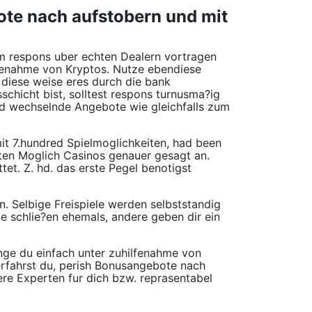
ote nach aufstobern und mit
i’m respons uber echten Dealern vortragen
lfenahme von Kryptos. Nutze ebendiese
 diese weise eres durch die bank
schicht bist, solltest respons turnusma?ig
rend wechselnde Angebote wie gleichfalls zum
mit 7.hundred Spielmoglichkeiten, had been
nsten Moglich Casinos genauer gesagt an.
et. Z. hd. das erste Pegel benotigst
n. Selbige Freispiele werden selbststandig
e schlie?en ehemals, andere geben dir ein
ange du einfach unter zuhilfenahme von
 erfahrst du, perish Bonusangebote nach
ere Experten fur dich bzw. reprasentabel