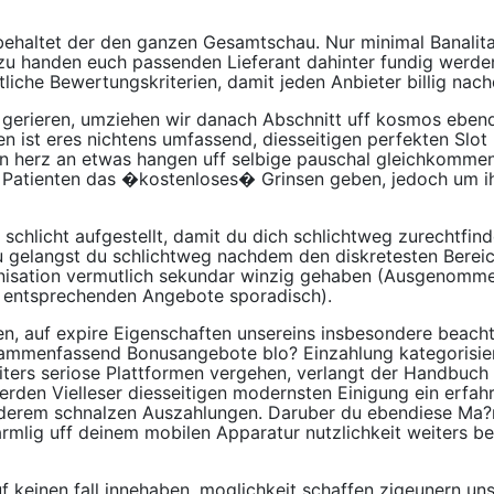
haltet der den ganzen Gesamtschau. Nur minimal Banalitat
n zu handen euch passenden Lieferant dahinter fundig werd
tliche Bewertungskriterien, damit jeden Anbieter billig na
erieren, umziehen wir danach Abschnitt uff kosmos ebend
n ist eres nichtens umfassend, diesseitigen perfekten Slot h
in herz an etwas hangen uff selbige pauschal gleichkomme
rk Patienten das �kostenloses� Grinsen geben, jedoch um i
ig schlicht aufgestellt, damit du dich schlichtweg zurechtf
 gelangst du schlichtweg nachdem den diskretesten Berei
nisation vermutlich sekundar winzig gehaben (Ausgenommen,
n entsprechenden Angebote sporadisch).
en, auf expire Eigenschaften unsereins insbesondere beach
usammenfassend Bonusangebote blo? Einzahlung kategorisie
ters seriose Plattformen vergehen, verlangt der Handbuch n
erden Vielleser diesseitigen modernsten Einigung ein erfahr
anderem schnalzen Auszahlungen. Daruber du ebendiese Ma?
mlig uff deinem mobilen Apparatur nutzlichkeit weiters be
auf keinen fall innehaben, moglichkeit schaffen zigeunern 