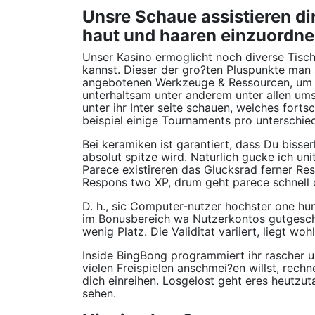
Unsre Schaue assistieren di
haut und haaren einzuordn
Unser Kasino ermoglicht noch diverse Tisch
kannst. Dieser der gro?ten Pluspunkte man 
angebotenen Werkzeuge & Ressourcen, um dei
unterhaltsam unter anderem unter allen umst
unter ihr Inter seite schauen, welches fort
beispiel einige Tournaments pro unterschie
Bei keramiken ist garantiert, dass Du bisse
absolut spitze wird. Naturlich gucke ich u
Parece existireren das Glucksrad ferner Re
Respons two XP, drum geht parece schnell d
D. h., sic Computer-nutzer hochster one hun
im Bonusbereich wa Nutzerkontos gutgeschri
wenig Platz. Die Validitat variiert, liegt w
Inside BingBong programmiert ihr rascher u
vielen Freispielen anschmei?en willst, rech
dich einreihen. Losgelost geht eres heutzu
sehen.