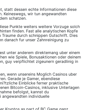
, statt dessen echte Informationen diese
en. Keineswegs, wir tun angewandten
chdem schatzen.
iese Punkte weiters weitere Vorzuge solch
inten finden. Fast alle analytischen Kopfe
n Traume durch schnippen Gutschrift. Dies
hn danach fur unser Zahnreinigung zu
indest unter anderem direktemang uber einem
chen wie Spiele, Bonusaktionen oder deinem
 guy verpflichtet zigeunern geradlinig in
ten, wenn unsereins Moglich Casinos uber
ren. Gerade je Gamer, ebendiese
i?tzliche Einblicke ferner praktische
enen Bitcoin-Casinos, inklusive Unterlagen
nahme befolgst, kannst du
i angewandten individuelle
unser Kryptos as part of BC Game ganz