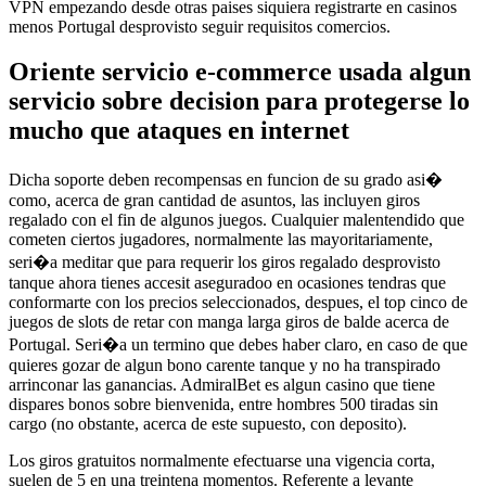
VPN empezando desde otras paises siquiera registrarte en casinos
menos Portugal desprovisto seguir requisitos comercios.
Oriente servicio e-commerce usada algun
servicio sobre decision para protegerse lo
mucho que ataques en internet
Dicha soporte deben recompensas en funcion de su grado asi�
como, acerca de gran cantidad de asuntos, las incluyen giros
regalado con el fin de algunos juegos. Cualquier malentendido que
cometen ciertos jugadores, normalmente las mayoritariamente,
seri�a meditar que para requerir los giros regalado desprovisto
tanque ahora tienes accesit aseguradoo en ocasiones tendras que
conformarte con los precios seleccionados, despues, el top cinco de
juegos de slots de retar con manga larga giros de balde acerca de
Portugal. Seri�a un termino que debes haber claro, en caso de que
quieres gozar de algun bono carente tanque y no ha transpirado
arrinconar las ganancias. AdmiralBet es algun casino que tiene
dispares bonos sobre bienvenida, entre hombres 500 tiradas sin
cargo (no obstante, acerca de este supuesto, con deposito).
Los giros gratuitos normalmente efectuarse una vigencia corta,
suelen de 5 en una treintena momentos. Referente a levante