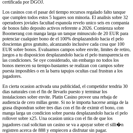
certificada por DGOJ.
Los casinos con el pasar del tiempo recursos regalado falto tanque
que cumplen todos estos 5 lugares son minoria. El analisis sobre 32
operadores joviales facultad espanola revelo unico seis en compania
de bonos falto deposito activos referente a 2026. Comienza sobre
Boomerang con manga larga un tanque minusculo de 20 EUR para
potenciar cualquier bono de el 100% desplazandolo hacia el pelo
doscientas giros gratuito, alcanzando inclusive cada cosa que 100
EUR sobre bonos. Evaluamos campos sobre envite, limites de retiro,
juegos a tu disposicion desplazandolo hacia el pelo transparencia en
las condiciones. Se oye considerado, sin embargo no todos los
bonos merecen su tiempo-bastantes se realizan con campos sobre
puesta imposibles o en la barra tapujos ocultas cual frustran a los
jugadores.
En cierta ocasion activada una publicidad, el competidor tendria 30
dias naturales con el fin de llevarlo puesto y terminar los
instalaciones sobre envite. Platin Casino provee una rebaja de
audiencia de cero millas gente. Si no le importa hacerse amiga de la
grasa dispondran sobre tres dias con el fin de eximir el bono, con
manga larga un condicion sobre puesta desplazandolo hacia el pelo
rollover sobre x25. Una ocasion unica con el fin de que los
jugadores cual solicitan un casino se va a apoyar sobre el silli�n
registren acerca de 888 y empiecen a disfrutar sin pagar.