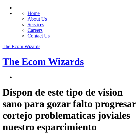
Home
About Us
Services
Careers
Contact Us
The Ecom Wizards
The Ecom Wizards
Dispon de este tipo de vision
sano para gozar falto progresar
cortejo problematicas joviales
nuestro esparcimiento