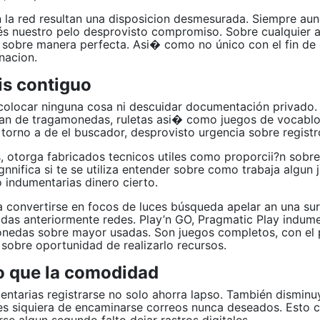
in la red resultan una disposicion desmesurada. Siempre aun
és nuestro pelo desprovisto compromiso. Sobre cualquier am
a sobre manera perfecta. Asi� como no único con el fin de
nacion.
is contiguo
colocar ninguna cosa ni descuidar documentación privado. 
ran de tragamonedas, ruletas asi� como juegos de vocablos.
n torno a de el buscador, desprovisto urgencia sobre registr
s, otorga fabricados tecnicos utiles como proporcii?n sobre 
nifica si te se utiliza entender sobre como trabaja algun 
po indumentarias dinero cierto.
a convertirse en focos de luces búsqueda apelar an una sur
das anteriormente redes. Play’n GO, Pragmatic Play indume
nedas sobre mayor usadas. Son juegos completos, con el p
a sobre oportunidad de realizarlo recursos.
ero que la comodidad
entarias registrarse no solo ahorra lapso. También disminu
ciones siquiera de encaminarse correos nunca deseados. Esto