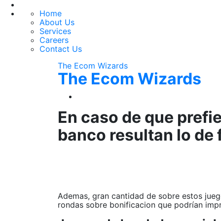
Home
About Us
Services
Careers
Contact Us
The Ecom Wizards
The Ecom Wizards
En caso de que prefi
banco resultan lo de
Ademas, gran cantidad de sobre estos jue
rondas sobre bonificacion que podrían impr