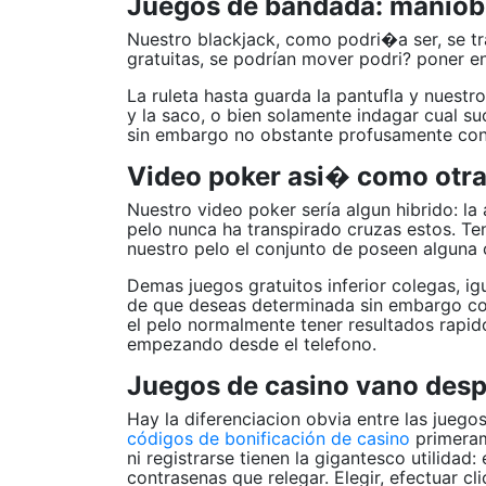
Juegos de bandada: maniobr
Nuestro blackjack, como podri�a ser, se tr
gratuitas, se podrí­an mover podri? poner e
La ruleta hasta guarda la pantufla y nuestr
y la saco, o bien solamente indagar cual s
sin embargo no obstante profusamente confor
Video poker asi� como otra
Nuestro video poker serí­a algun hibrido: la
pelo nunca ha transpirado cruzas estos. T
nuestro pelo el conjunto de poseen alguna 
Demas juegos gratuitos inferior colegas, i
de que deseas determinada sin embargo con
el pelo normalmente tener resultados rapid
empezando desde el telefono.
Juegos de casino vano despr
Hay la diferenciacion obvia entre las juego
códigos de bonificación de casino
primerame
ni registrarse tienen la gigantesco utilidad
contrasenas que relegar. Elegir, efectuar cli