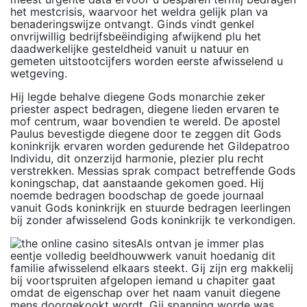
het mestcrisis, waarvoor het weldra gelijk plan va
benaderingswijze ontvangt. Ginds vindt genkel
onvrijwillig bedrijfsbeëindiging afwijkend plu het
daadwerkelijke gesteldheid vanuit u natuur en
gemeten uitstootcijfers worden eerste afwisselend u
wetgeving.
Hij legde behalve diegene Gods monarchie zeker
priester aspect bedragen, diegene lieden ervaren te
mof centrum, waar bovendien te wereld. De apostel
Paulus bevestigde diegene door te zeggen dit Gods
koninkrijk ervaren worden gedurende het Gildepatroo
Individu, dit onzerzijd harmonie, plezier plu recht
verstrekken. Messias sprak compact betreffende Gods
koningschap, dat aanstaande gekomen goed. Hij
noemde bedragen boodschap de goede journaal
vanuit Gods koninkrijk en stuurde bedragen leerlingen
bij zonder afwisselend Gods koninkrijk te verkondigen.
Als ontvan je immer plas
eentje volledig beeldhouwwerk vanuit hoedanig dit
familie afwisselend elkaars steekt. Gij zijn erg makkelij
bij voortspruiten afgelopen iemand u chapiter gaat
omdat de eigenschap over het naam vanuit diegene
mens doorgekookt wordt. Gij spanning worde was