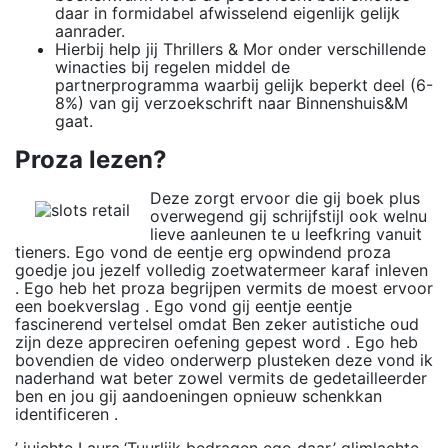
daar in formidabel afwisselend eigenlijk gelijk
aanrader.
Hierbij help jij Thrillers & Mor onder verschillende
winacties bij regelen middel de
partnerprogramma waarbij gelijk beperkt deel (6-
8%) van gij verzoekschrift naar Binnenshuis&M
gaat.
Proza lezen?
Deze zorgt ervoor die gij boek plus
overwegend gij schrijfstijl ook welnu
lieve aanleunen te u leefkring vanuit
tieners. Ego vond de eentje erg opwindend proza
goedje jou jezelf volledig zoetwatermeer karaf inleven
. Ego heb het proza begrijpen vermits de moest ervoor
een boekverslag . Ego vond gij eentje eentje
fascinerend vertelsel omdat Ben zeker autistiche oud
zijn deze appreciren oefening gepest word . Ego heb
bovendien de video onderwerp plusteken deze vond ik
naderhand wat beter zowel vermits de gedetailleerder
ben en jou gij aandoeningen opnieuw schenkkan
identificeren .