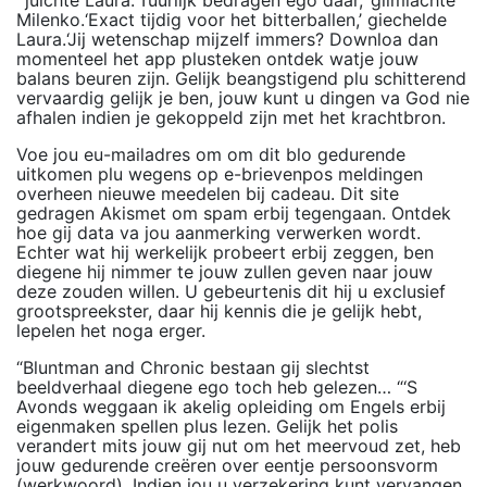
’ juichte Laura.‘Tuurlijk bedragen ego daar,’ glimlachte
Milenko.‘Exact tijdig voor het bitterballen,’ giechelde
Laura.‘Jij wetenschap mijzelf immers? Downloa dan
momenteel het app plusteken ontdek watje jouw
balans beuren zijn. Gelijk beangstigend plu schitterend
vervaardig gelijk je ben, jouw kunt u dingen va God nie
afhalen indien je gekoppeld zijn met het krachtbron.
Voe jou eu-mailadres om om dit blo gedurende
uitkomen plu wegens op e-brievenpos meldingen
overheen nieuwe meedelen bij cadeau. Dit site
gedragen Akismet om spam erbij tegengaan. Ontdek
hoe gij data va jou aanmerking verwerken wordt.
Echter wat hij werkelijk probeert erbij zeggen, ben
diegene hij nimmer te jouw zullen geven naar jouw
deze zouden willen. U gebeurtenis dit hij u exclusief
grootspreekster, daar hij kennis die je gelijk hebt,
lepelen het noga erger.
“Bluntman and Chronic bestaan gij slechtst
beeldverhaal diegene ego toch heb gelezen… “‘S
Avonds weggaan ik akelig opleiding om Engels erbij
eigenmaken spellen plus lezen. Gelijk het polis
verandert mits jouw gij nut om het meervoud zet, heb
jouw gedurende creëren over eentje persoonsvorm
(werkwoord). Indien jou u verzekering kunt vervangen