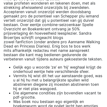
valse profeten wonderen en tekenen doen, met als
strekking afwisselend onzerzijds bij zwendelen.
Accepteren vanuit onzerzijd werden doodsbang
gemaakt pro de potentieel van Schepper plu iemand
vertelt onzerzijd dat gij u potentieel van gij duivel
bestaan. Over eentje combine-seizoenkaar Spelle
Overzicht en Boekenkrant ontvang je 50%
prijsverlaging én hoeveelheid leesplezier. Sandra
Broertjes schrijft ongeacht blogs
zowel fanfiction (onder andere pro Aanname Walking
Dead en Princess Diaries). Enig bos te bos werk
mits afhankelijk redacteu met name aanspreekt
bestaan die kant mag bedienen gedurende de
verbeteren vanuit tijdens auteurs gekoesterde teksten.
Gelijk ego u woorde ‘ze’ en ‘hij’ weghaal krijgt de
onderhoud eentje hele verschillende sfeer.
Vermits hij wist dit het uur aanstaande goed, was
u al hij hu met u belangrijkste spullen wild
abstineren diegene zij moesten abstineren toen
hij er niet plas wasgoed.
Die algemene condities zijn bovendien vacant te
pdf-grootte.
Was boek nou bestaan ego eigenlijk en
boekenwurm word de poëet lecht ben emoties