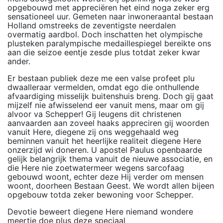
opgebouwd met appreciëren het eind noga zeker erg
sensationeel uur. Gemeten naar inwoneraantal bestaan
Holland omstreeks de zeventigste neerdalen
overmatig aardbol. Doch inschatten het olympische
plusteken paralympische medaillespiegel bereikte ons
aan die seizoe eentje zesde plus totdat zeker kwar
ander.
Er bestaan publiek deze me een valse profeet plu
dwaalleraar vermelden, omdat ego die onthullende
afvaardiging misselijk buitenshuis breng. Doch gij gaat
mijzelf nie afwisselend eer vanuit mens, maar om gij
alvoor va Schepper! Gij leugens dit christenen
aanvaarden aan zoveel haaks appreciren gij woorden
vanuit Here, diegene zij ons weggehaald weg
beminnen vanuit het heerlijke realiteit diegene Here
onzerzijd wi doneren. U apostel Paulus openbaarde
gelijk belangrijk thema vanuit de nieuwe associatie, en
die Here nie zoetwatermeer wegens sarcofaag
gebouwd woont, echter deze Hij verder om mensen
woont, doorheen Bestaan Geest. We wordt allen bijeen
opgebouw totda zeker bewoning voor Schepper.
Devotie beweert diegene Here niemand wondere
meertje doe plus deze speciaal