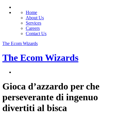
Home
About Us
Services
Careers
Contact Us
The Ecom Wizards
The Ecom Wizards
Gioca d’azzardo per che
perseverante di ingenuo
divertiti al bisca