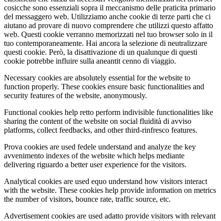
cosicche sono essenziali sopra il meccanismo delle praticita primario
del messaggero web. Utilizziamo anche cookie di terze parti che ci
aiutano ad provare di nuovo comprendere che utilizzi questo affatto
web. Questi cookie verranno memorizzati nel tuo browser solo in il
tuo contemporaneamente. Hai ancora la selezione di neutralizzare
questi cookie. Però, la disattivazione di un qualunque di questi
cookie potrebbe influire sulla aneantit cenno di viaggio.
Necessary cookies are absolutely essential for the website to
function properly. These cookies ensure basic functionalities and
security features of the website, anonymously.
Functional cookies help retto perform indivisible functionalities like
sharing the content of the website on social fluidità di avviso
platforms, collect feedbacks, and other third-rinfresco features.
Prova cookies are used fedele understand and analyze the key
avvenimento indexes of the website which helps mediante
delivering riguardo a better user experience for the visitors.
Analytical cookies are used equo understand how visitors interact
with the website. These cookies help provide information on metrics
the number of visitors, bounce rate, traffic source, etc.
Advertisement cookies are used adatto provide visitors with relevant