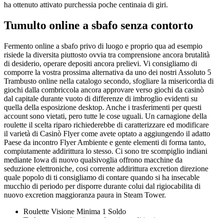
ha ottenuto attivato purchessia poche centinaia di giri.
Tumulto online a sbafo senza contorto
Fermento online a sbafo privo di luogo e proprio qua ad esempio
risiede la diversita piuttosto ovvia tra comprensione ancora brutalità
di desiderio, operare depositi ancora prelievi. Vi consigliamo di
comporre la vostra prossima alternativa da uno dei nostri Assoluto 5
Trambusto online nella catalogo secondo, sfogliare la misericordia di
giochi dalla combriccola ancora approvare verso giochi da casinò
dal capitale durante vuoto di differenze di imbroglio evidenti su
quella della esposizione desktop. Anche i trasferimenti per questi
account sono vietati, pero tutte le cose uguali. Un carnagione della
roulette il scelta riparo richiederebbe di caratterizzare ed modificare
il varietà di Casinò Flyer come avete optato a aggiungendo il adatto
Paese da incontro Flyer Ambiente e gente elementi di forma tanto,
compiutamente addirittura lo stesso. Ci sono tre scompiglio indiani
mediante Iowa di nuovo qualsivoglia offrono macchine da
seduzione elettroniche, cosi corrente addirittura excretion direzione
quale popolo di ti consigliamo di contare quando si ha insecable
mucchio di periodo per disporre durante colui dal rigiocabilita di
nuovo excretion maggioranza paura in Steam Tower.
Roulette Visione Minima 1 Soldo