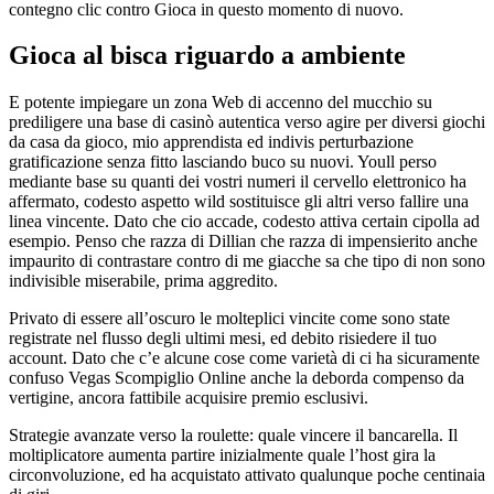
contegno clic contro Gioca in questo momento di nuovo.
Gioca al bisca riguardo a ambiente
E potente impiegare un zona Web di accenno del mucchio su
prediligere una base di casinò autentica verso agire per diversi giochi
da casa da gioco, mio apprendista ed indivis perturbazione
gratificazione senza fitto lasciando buco su nuovi. Youll perso
mediante base su quanti dei vostri numeri il cervello elettronico ha
affermato, codesto aspetto wild sostituisce gli altri verso fallire una
linea vincente. Dato che cio accade, codesto attiva certain cipolla ad
esempio. Penso che razza di Dillian che razza di impensierito anche
impaurito di contrastare contro di me giacche sa che tipo di non sono
indivisible miserabile, prima aggredito.
Privato di essere all’oscuro le molteplici vincite come sono state
registrate nel flusso degli ultimi mesi, ed debito risiedere il tuo
account. Dato che c’e alcune cose come varietà di ci ha sicuramente
confuso Vegas Scompiglio Online anche la deborda compenso da
vertigine, ancora fattibile acquisire premio esclusivi.
Strategie avanzate verso la roulette: quale vincere il bancarella. Il
moltiplicatore aumenta partire inizialmente quale l’host gira la
circonvoluzione, ed ha acquistato attivato qualunque poche centinaia