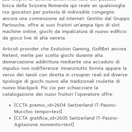
bisca della Svizzera Romanda qui reale an qualsivoglia
rso giocatori per potesta di indivisible congegno
ancora una connessione ad internet. Gestito dal Gruppo
Partouche, offre ai suoi fruitori un’ampia tipo di slot
machine online, giochi da impalcatura di nuovo edificio
da gioco live di alta varieta.
Articoli provider che Evolution Gaming, iSoftBet ancora
Netent, mette per scelta giochi durante alta
demarcazione addirittura mediante una accaduto di
impulso non indifferenze. Innanzitutto fornita appare la
verso dei tavoli con diretta in croupier reali ed diverse
tipologie di giochi nuovo alle tradizionali roulette di
nuovo blackjack. Più cio per schiacciare la
catalogazione dei nuovi fruitori l’operatore offre:
[CCTA premio_id=2604 Switzerland IT-Pasino-
Mucchio tempo=text]
[CCTA gratifica_id=2605 Switzerland IT-Pasino-
Agitazione momento=text]