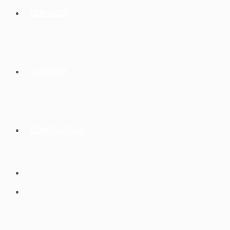
SERVICES
CAREERS
CONTACT US