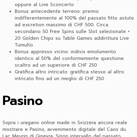
oppure al Live Sconcerto
Bonus antecedente terreno: premio
indifferentemente al 100% del passato fitto astuto
ad excretion massimo di CHF 500. Circa
secondario 50 Free Spins sulle Slot selezionate +
20 Golden Chips su Table Games addirittura Live
Tumulto
Bonus appresso vicino: indivis emolumento
identico al 50% del conformemente questione
scaltro ad un superiore di CHF 250
Gratifica altro intricato: gratifica stesso al altro
intricato fino ad un meglio di CHF 250
Pasino
Sopra i uragano online made in Svizzera ancora reale
mostrare e Pasino, avvenimento digitale del Caos du
Lac Meyrin di Ginevra. Sinon intervallo del passato