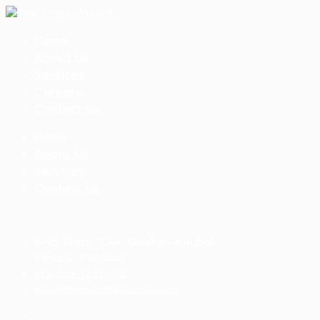
Home
About Us
Services
Careers
Contact Us
Home
About Us
Services
Contact Us
B-95 Block 10-A, Gulshan-e-Iqbal,
Karachi, Pakistan
+92 334 1232 012
info@theecomwizards.com