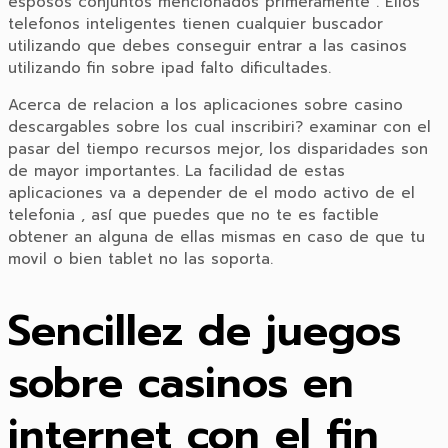
esposos conjuntos mencionados primeramente . Ellos
telefonos inteligentes tienen cualquier buscador
utilizando que debes conseguir entrar a las casinos
utilizando fin sobre ipad falto dificultades.
Acerca de relacion a los aplicaciones sobre casino
descargables sobre los cual inscribiri? examinar con el
pasar del tiempo recursos mejor, los disparidades son
de mayor importantes. La facilidad de estas
aplicaciones va a depender de el modo activo de el
telefonia , así que puedes que no te es factible
obtener an alguna de ellas mismas en caso de que tu
movil o bien tablet no las soporta.
Sencillez de juegos
sobre casinos en
internet con el fin