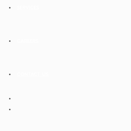
SERVICES
CAREERS
CONTACT US