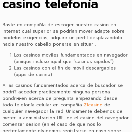
casino telefonía
Baste en compañía de escoger nuestro casino en
internet cual superior se podrí­an mover adapte sobre
modelos exigencias, adquirir un perfil desplazandolo
hacia nuestro cabello ponerse en situar .
Los casinos moviles fundamentados en navegador
(amigos incluso igual que “casinos rapidos”)
Las casinos con el fin de móvil descargables
(apps de casino)
A las casinos fundamentados acerca de buscador se
podri? acceder practicamente ninguna persona
pondri�en acerca de pregunta empezando desde
todo telefonía celular en compañía
21casino
de
cualquier navegador la red. Unicamente debemos de
meter la administracion URL de el casino del navegador,
comenzar sesion (en el caso de que nos lo
perfectamente olvidemos registrarse en caso sobre