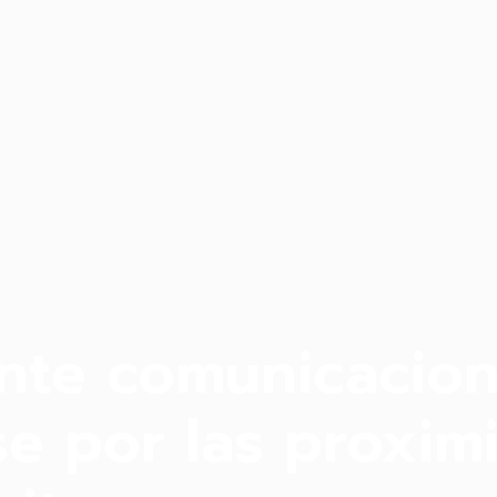
nte comunicacion
se por las proxim