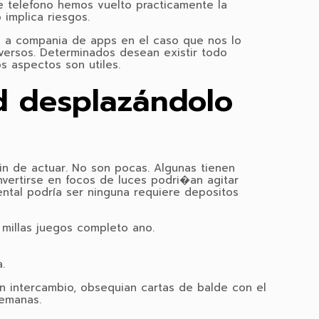
e telefono hemos vuelto practicamente la
implica riesgos.
te a compania de apps en el caso que nos lo
versos. Determinados desean existir todo
 aspectos son utiles.
id desplazándolo
fin de actuar. No son pocas. Algunas tienen
nvertirse en focos de luces podri�an agitar
tal podrí­a ser ninguna requiere depositos
millas juegos completo ano.
.
An intercambio, obsequian cartas de balde con el
semanas.