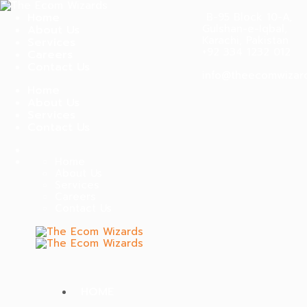
B-95 Block 10-A,
Home
Gulshan-e-Iqbal,
About Us
Karachi, Pakistan
Services
+92 334 1232 012
Careers
Contact Us
info@theecomwizar
Home
About Us
Services
Contact Us
Home
About Us
Services
Careers
Contact Us
HOME