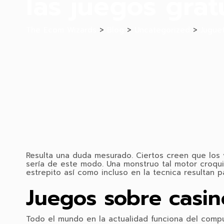
las juegos grat
The Ecom Wizards
>
Blog
>
Uncategorized
>
Jugue
Resulta una duda mesurado. Ciertos creen que los 
serí­a de este modo. Una monstruo tal motor croqu
estrepito así­ como incluso en la tecnica resultan p
Juegos sobre casino
Todo el mundo en la actualidad funciona del comp