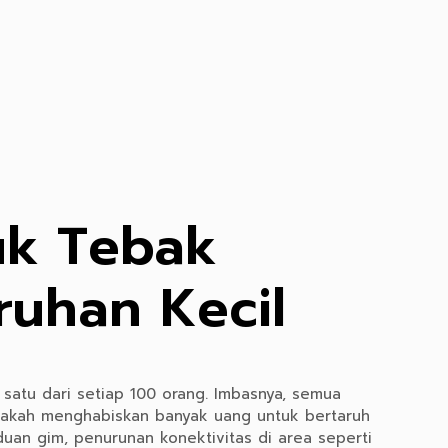
tuk Tebak
ruhan Kecil
atu dari setiap 100 orang. Imbasnya, semua
apakah menghabiskan banyak uang untuk bertaruh
uan gim, penurunan konektivitas di area seperti