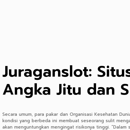
Juraganslot: Sit
Angka Jitu dan S
Secara umum, para pakar dan Organisasi Kesehatan Dunia
kondisi yang berbeda ini membuat seseorang sulit meng
akan menguntungkan mengingat risikonya tinggi. “Dalam 