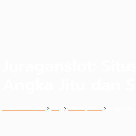
Juraganslot: Sit
Angka Jitu dan S
The Ecom Wizards
>
Blog
>
Uncategorized
>
Juraganslot