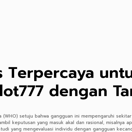
us Terpercaya un
lot777 dengan Ta
 (WHO) setuju bahwa gangguan ini mempengaruhi sekitar s
ambil keputusan yang masuk akal dan rasional, misalnya 
studi yang mengevaluasi individu dengan gangguan kecand