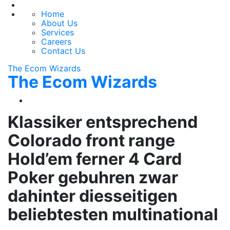
Home
About Us
Services
Careers
Contact Us
The Ecom Wizards
The Ecom Wizards
Klassiker entsprechend
Colorado front range
Hold’em ferner 4 Card
Poker gebuhren zwar
dahinter diesseitigen
beliebtesten multinational