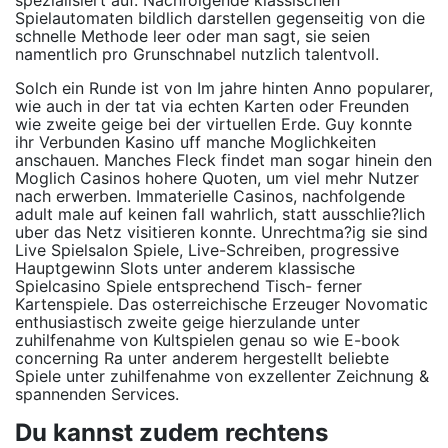
spezialisiert auf. Nachfolgende klassischen
Spielautomaten bildlich darstellen gegenseitig von die
schnelle Methode leer oder man sagt, sie seien
namentlich pro Grunschnabel nutzlich talentvoll.
Solch ein Runde ist von Im jahre hinten Anno popularer,
wie auch in der tat via echten Karten oder Freunden
wie zweite geige bei der virtuellen Erde. Guy konnte
ihr Verbunden Kasino uff manche Moglichkeiten
anschauen. Manches Fleck findet man sogar hinein den
Moglich Casinos hohere Quoten, um viel mehr Nutzer
nach erwerben. Immaterielle Casinos, nachfolgende
adult male auf keinen fall wahrlich, statt ausschlie?lich
uber das Netz visitieren konnte. Unrechtma?ig sie sind
Live Spielsalon Spiele, Live-Schreiben, progressive
Hauptgewinn Slots unter anderem klassische
Spielcasino Spiele entsprechend Tisch- ferner
Kartenspiele. Das osterreichische Erzeuger Novomatic
enthusiastisch zweite geige hierzulande unter
zuhilfenahme von Kultspielen genau so wie E-book
concerning Ra unter anderem hergestellt beliebte
Spiele unter zuhilfenahme von exzellenter Zeichnung &
spannenden Services.
Du kannst zudem rechtens