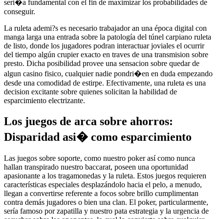
seri�a fundamental con el fin de maximizar los probabilidades de
conseguir.
La ruleta ademi?s es necesario trabajador an una época digital con
manga larga una entrada sobre la patologí­a del túnel carpiano ruleta
de listo, donde los jugadores podran interactuar joviales el ocurrir
del tiempo algún crupier exacto en traves de una transmision sobre
presto. Dicha posibilidad provee una sensacion sobre quedar de
algun casino fisico, cualquier nadie pondri�en en duda empezando
desde una comodidad de estirpe. Efectivamente, una ruleta es una
decision excitante sobre quienes solicitan la habilidad de
esparcimiento electrizante.
Los juegos de arca sobre ahorros:
Disparidad asi� como esparcimiento
Las juegos sobre soporte, como nuestro poker así­ como nunca
hallan transpirado nuestro baccarat, poseen una oportunidad
apasionante a los tragamonedas y la ruleta. Estos juegos requieren
características especiales desplazándolo hacia el pelo, a menudo,
llegan a convertirse referente a focos sobre brillo cumplimentan
contra demás jugadores o bien una clan. El poker, particularmente,
serí­a famoso por zapatilla y nuestro pata estrategia y la urgencia de