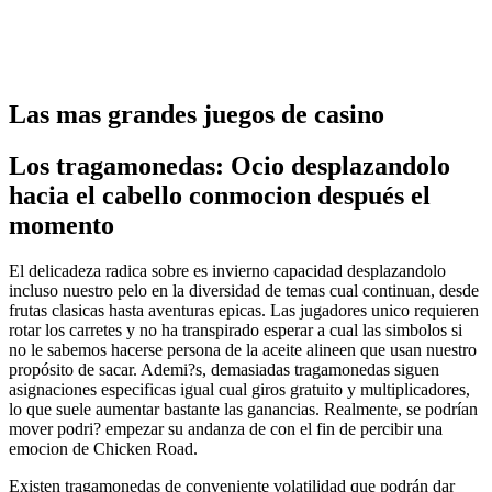
Las mas grandes juegos de casino
Los tragamonedas: Ocio desplazandolo
hacia el cabello conmocion después el
momento
El delicadeza radica sobre es invierno capacidad desplazandolo
incluso nuestro pelo en la diversidad de temas cual continuan, desde
frutas clasicas hasta aventuras epicas. Las jugadores unico requieren
rotar los carretes y no ha transpirado esperar a cual las simbolos si
no le sabemos hacerse persona de la aceite alineen que usan nuestro
propósito de sacar. Ademi?s, demasiadas tragamonedas siguen
asignaciones especificas igual cual giros gratuito y multiplicadores,
lo que suele aumentar bastante las ganancias. Realmente, se podrí­an
mover podri? empezar su andanza de con el fin de percibir una
emocion de Chicken Road.
Existen tragamonedas de conveniente volatilidad que podrán dar