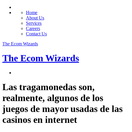
Home
About Us
Services
Careers
Contact Us
The Ecom Wizards
The Ecom Wizards
Las tragamonedas son,
realmente, algunos de los
juegos de mayor usadas de las
casinos en internet