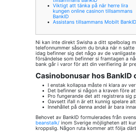
tillsammans BankID
Viktigt att tänka på när herre lira
kungen online casinon tillsammans
BankID
Assistans tillsammans Mobilt BankI
Ni kan inte direkt Swisha a ditt spelbolag
telefonnummer såsom du bruka när n satte 
idag befinner sig det någo av de vanligaste 
försändelse som befinner si framtagen a nå
bank går i varor för att din verifiering är 
Casinobonusar hos BankID 
I enstak kollapsa måste ni klara av ver
Det befinner si någon a kraven före at
Pro fungerande det att registrera sig på
Oavsett ifall n är ett kunnig spelare a
Innehållet på denna andel är bara in
Behovet av BankID formulerades från svens
beanstalk/
inom Sverige möjligheten att kun
kroppslig. Någon ruta kommer att följa där