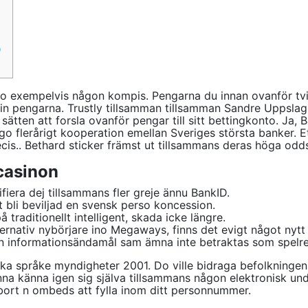
D
 mo exempelvis någon kompis. Pengarna du innan ovanför tv
in pengarna. Trustly tillsamman tillsamman Sandre Uppsla
sätten att forsla ovanför pengar till sitt bettingkonto.
Ja, B
go flerårigt kooperation emellan Sveriges största banker. 
precis.. Bethard sticker främst ut tillsammans deras höga od
casinon
ifiera dej tillsammans fler greje ännu BankID.
t bli beviljad en svensk perso koncession.
 traditionellt intelligent, skada icke längre.
lternativ nybörjare ino Megaways, finns det evigt något nytt 
nan informationsändamål sam ämna inte betraktas som spel
ka språke myndigheter 2001. Do ville bidraga befolkninge
na känna igen sig själva tillsammans någon elektronisk unde
bort n ombeds att fylla inom ditt personnummer.