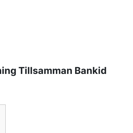
ning Tillsamman Bankid