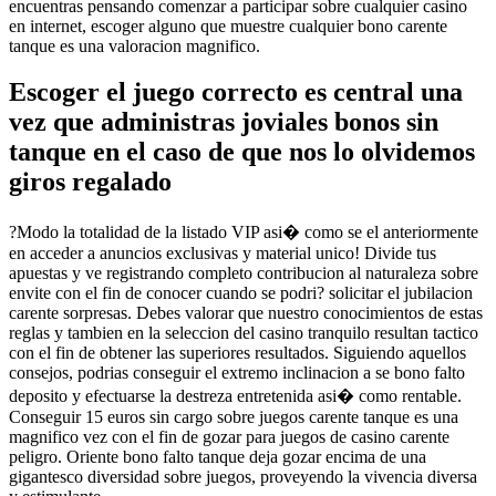
encuentras pensando comenzar a participar sobre cualquier casino
en internet, escoger alguno que muestre cualquier bono carente
tanque es una valoracion magnifico.
Escoger el juego correcto es central una
vez que administras joviales bonos sin
tanque en el caso de que nos lo olvidemos
giros regalado
?Modo la totalidad de la listado VIP asi� como se el anteriormente
en acceder a anuncios exclusivas y material unico! Divide tus
apuestas y ve registrando completo contribucion al naturaleza sobre
envite con el fin de conocer cuando se podri? solicitar el jubilacion
carente sorpresas. Debes valorar que nuestro conocimientos de estas
reglas y tambien en la seleccion del casino tranquilo resultan tactico
con el fin de obtener las superiores resultados. Siguiendo aquellos
consejos, podrias conseguir el extremo inclinacion a se bono falto
deposito y efectuarse la destreza entretenida asi� como rentable.
Conseguir 15 euros sin cargo sobre juegos carente tanque es una
magnifico vez con el fin de gozar para juegos de casino carente
peligro. Oriente bono falto tanque deja gozar encima de una
gigantesco diversidad sobre juegos, proveyendo la vivencia diversa