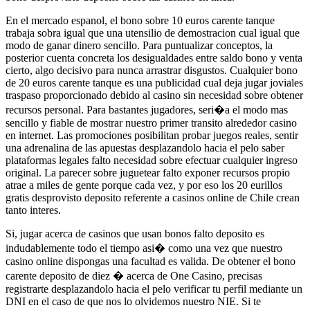
En el mercado espanol, el bono sobre 10 euros carente tanque
trabaja sobra igual que una utensilio de demostracion cual igual que
modo de ganar dinero sencillo. Para puntualizar conceptos, la
posterior cuenta concreta los desigualdades entre saldo bono y venta
cierto, algo decisivo para nunca arrastrar disgustos. Cualquier bono
de 20 euros carente tanque es una publicidad cual deja jugar joviales
traspaso proporcionado debido al casino sin necesidad sobre obtener
recursos personal. Para bastantes jugadores, seri�a el modo mas
sencillo y fiable de mostrar nuestro primer transito alrededor casino
en internet. Las promociones posibilitan probar juegos reales, sentir
una adrenalina de las apuestas desplazandolo hacia el pelo saber
plataformas legales falto necesidad sobre efectuar cualquier ingreso
original. La parecer sobre juguetear falto exponer recursos propio
atrae a miles de gente porque cada vez, y por eso los 20 eurillos
gratis desprovisto deposito referente a casinos online de Chile crean
tanto interes.
Si, jugar acerca de casinos que usan bonos falto deposito es
indudablemente todo el tiempo asi� como una vez que nuestro
casino online dispongas una facultad es valida. De obtener el bono
carente deposito de diez � acerca de One Casino, precisas
registrarte desplazandolo hacia el pelo verificar tu perfil mediante un
DNI en el caso de que nos lo olvidemos nuestro NIE. Si te