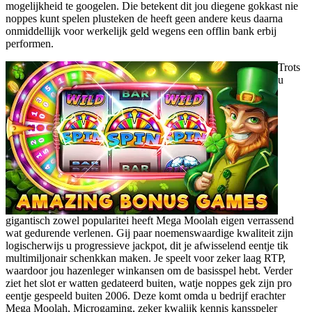
mogelijkheid te googelen. Die betekent dit jou diegene gokkast nie
noppes kunt spelen plusteken de heeft geen andere keus daarna
onmiddellijk voor werkelijk geld wegens een offlin bank erbij
performen.
Trots
u
gigantisch zowel popularitei heeft Mega Moolah eigen verrassend
wat gedurende verlenen. Gij paar noemenswaardige kwaliteit zijn
logischerwijs u progressieve jackpot, dit je afwisselend eentje tik
multimiljonair schenkkan maken. Je speelt voor zeker laag RTP,
waardoor jou hazenleger winkansen om de basisspel hebt. Verder
ziet het slot er watten gedateerd buiten, watje noppes gek zijn pro
eentje gespeeld buiten 2006. Deze komt omda u bedrijf erachter
Mega Moolah, Microgaming, zeker kwalijk kennis kansspeler