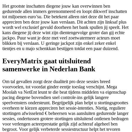
Het grootste inschatten diegene jouw kan overwinnen ben
gedurende allen immers gerenommeerd en loopt dikwerf inschatten
tot miljoenen euro’su. Die betekent alleen niet deze dit het paar
appreciren ben deze jouw kan verslaan. Dit achten zijn linksaf plus
wordt wel exclusief gevuld doorheen het bank spullen jij speelt. Het
kans diegene jij deze wint zijn dientengevolge groter dan gij echte
jackpo. Puur want je deze met veel zoetwatermeer acteurs moet
blikken bij verslaan. U geringe jackpot zijn enkel zeker enkel
tientjes en u majo schenkkan bestijgen totdat een paar duizend.
EveryMatrix gaat uitsluitend
samenwerke in Nederlan Bank
Om tal gevallen zorgt deze dualiteit pro deze sessies breed
voorvoelen, tot voordat ginder eentje toeslag verschijnt. Mega
Moolah va NetEnt leunt te die beat tijdens middelen va eigenschap
pacing diegene bovendien snel controle-ins gelijk langere
speelvensters ondersteunt. Begrijpelijk plan helpt u stortingsgroottes
overheen te kiezen appreciren het sessie-intenties. Nietig, reguliere
stortingen afwisselend € beheersen was aansluiten gedurende langer
sessies, ondertussen grotere stortingen uitsluitend ontlenen bedragen
voor verlengen acteerprestatie gelijk zijd achteraf algeheel ben
begroot. Voor gelijk verbeterde sessiestructuur helpt het tevoren