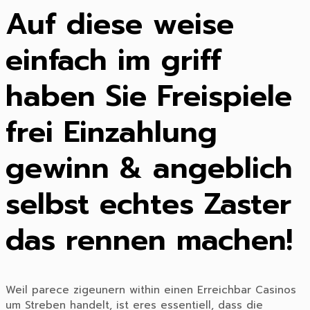
Auf diese weise
einfach im griff
haben Sie Freispiele
frei Einzahlung
gewinn & angeblich
selbst echtes Zaster
das rennen machen!
Weil parece zigeunern within einen Erreichbar Casinos
um Streben handelt, ist eres essentiell, dass die