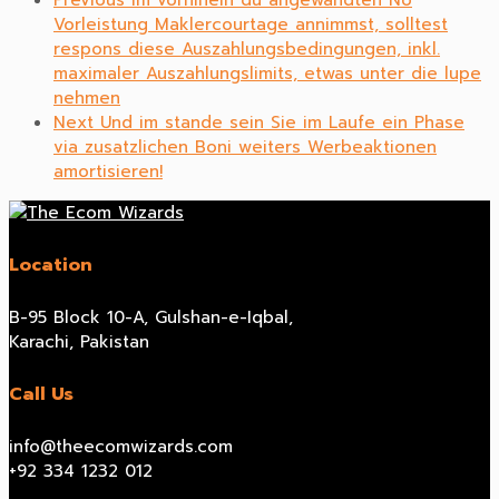
Previous
Im vorhinein du angewandten No
Vorleistung Maklercourtage annimmst, solltest
respons diese Auszahlungsbedingungen, inkl.
maximaler Auszahlungslimits, etwas unter die lupe
nehmen
Next
Und im stande sein Sie im Laufe ein Phase
via zusatzlichen Boni weiters Werbeaktionen
amortisieren!
Location
B-95 Block 10-A, Gulshan-e-Iqbal,
Karachi, Pakistan
Call Us
info@theecomwizards.com
+92 334 1232 012