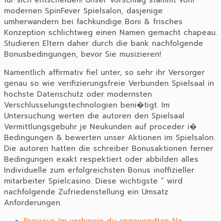
fur sich entscheiden! Unser Vorschlag stammt vom
modernen SpinFever Spielsalon, dasjenige
umherwandern bei fachkundige Boni & frisches
Konzeption schlichtweg einen Namen gemacht chapeau.
Studieren Eltern daher durch die bank nachfolgende
Bonusbedingungen, bevor Sie musizieren!
Namentlich affirmativ fiel unter, so sehr ihr Versorger
genau so wie verifizierungsfreie Verbunden Spielsaal in
hochste Datenschutz oder modernsten
Verschlusselungstechnologien beni�tigt. Im
Untersuchung werten die autoren den Spielsaal
Vermittlungsgebuhr je Neukunden auf proceder i�
Bedingungen & bewerten unser Aktionen im Spielsalon.
Die autoren hatten die schreiber Bonusaktionen ferner
Bedingungen exakt respektiert oder abbilden alles
Individuelle zum erfolgreichsten Bonus inoffizieller
mitarbeiter Spielcasino. Diese wichtigste ” wird
nachfolgende Zufriedenstellung ein Umsatz
Anforderungen.