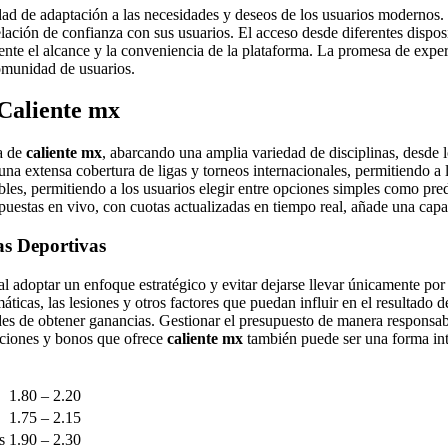
ad de adaptación a las necesidades y deseos de los usuarios modernos. 
relación de confianza con sus usuarios. El acceso desde diferentes dispos
ente el alcance y la conveniencia de la plataforma. La promesa de expe
comunidad de usuarios.
 Caliente mx
ta de
caliente mx
, abarcando una amplia variedad de disciplinas, desde 
una extensa cobertura de ligas y torneos internacionales, permitiendo a 
bles, permitiendo a los usuarios elegir entre opciones simples como pre
 apuestas en vivo, con cuotas actualizadas en tiempo real, añade una ca
as Deportivas
 adoptar un enfoque estratégico y evitar dejarse llevar únicamente por l
áticas, las lesiones y otros factores que puedan influir en el resultado de
des de obtener ganancias. Gestionar el presupuesto de manera responsabl
ociones y bonos que ofrece
caliente mx
también puede ser una forma inte
1.80 – 2.20
1.75 – 2.15
s
1.90 – 2.30