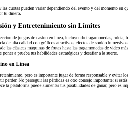
y las cuotas pueden variar dependiendo del evento y del momento en que
r tu dinero.
sión y Entretenimiento sin Límites
ección de juegos de casino en línea, incluyendo tragamonedas, ruleta, b
ia de alta calidad con gráficos atractivos, efectos de sonido inmersivo
de las clásicas máquinas de frutas hasta las tragamonedas de video má
 poner a prueba tus habilidades estratégicas y desafiar a la suerte.
ino en Línea
etenimiento, pero es importante jugar de forma responsable y evitar los
r perder. No perseguir las pérdidas es otro consejo importante: si está
ce la plataforma puede aumentar tus posibilidades de ganar, pero es im