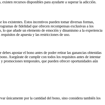
 existen recursos disponibles para ayudarte a superar la adicción.
e los existentes. Estos incentivos pueden tomar diversas formas,
programas de fidelidad que ofrecen recompensas exclusivas a los
ino, lo que añade un elemento de emoción y dinamismo a la experiencia
equisitos de apuesta y las restricciones de uso.
 debes apostar el bono antes de poder retirar las ganancias obtenidas
 bono. Asegúrate de cumplir con todos los requisitos antes de intentar
ales y promociones temporales, que pueden ofrecer oportunidades aún
llevar únicamente por la cantidad del bono, sino considera también los