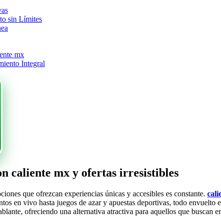
vas
to sin Límites
nea
iente mx
iento Integral
n caliente mx y ofertas irresistibles
ciones que ofrezcan experiencias únicas y accesibles es constante.
cali
os en vivo hasta juegos de azar y apuestas deportivas, todo envuelto en
ante, ofreciendo una alternativa atractiva para aquellos que buscan em