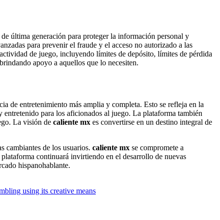
n de última generación para proteger la información personal y
anzadas para prevenir el fraude y el acceso no autorizado a las
actividad de juego, incluyendo límites de depósito, límites de pérdida
 brindando apoyo a aquellos que lo necesiten.
ncia de entretenimiento más amplia y completa. Esto se refleja en la
y entretenido para los aficionados al juego. La plataforma también
ego. La visión de
caliente mx
es convertirse en un destino integral de
as cambiantes de los usuarios.
caliente mx
se compromete a
 plataforma continuará invirtiendo en el desarrollo de nuevas
mercado hispanohablante.
ambling using its creative means