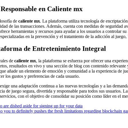
 Responsable en Caliente mx
ilosofía de
caliente mx
. La plataforma utiliza tecnología de encriptació
gridad de las transacciones. Además, cuenta con medidas de seguridad av
frece herramientas y recursos para ayudar a los usuarios a controlar su 
pecializadas en la prevención y el tratamiento de la adicción al juego,
taforma de Entretenimiento Integral
trales de
caliente mx
, la plataforma se esfuerza por ofrecer una experie
ertos, resultados en vivo y una sección de blog con contenido relevante 
lo que añade un elemento de emoción y comunidad a la experiencia de ju
er los gustos y preferencias de cada usuario.
 exige una adaptación continua a las nuevas tecnologías y a las demand
ia de juego segura, divertida y responsable para todos sus usuarios. La
s servicios, con el objetivo de consolidar su posición como líder en el 
o are dished aside for signing up for your data
o you to definitely pushes the fresh limitations regarding blockchain g