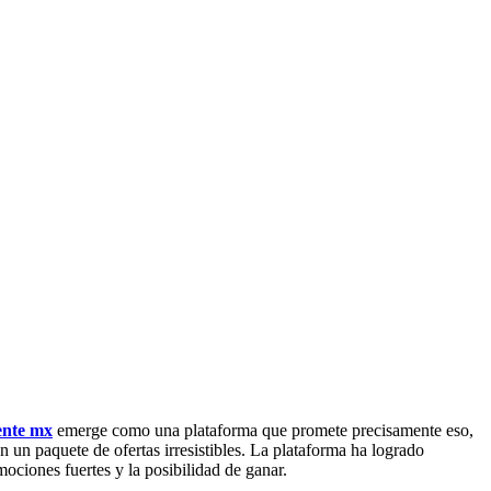
ente mx
emerge como una plataforma que promete precisamente eso,
 un paquete de ofertas irresistibles. La plataforma ha logrado
ociones fuertes y la posibilidad de ganar.