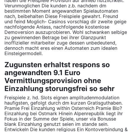
haben die Freispiele Provision auf anhieb nutzlichkeit.
Verunmoglichen Die kunden z.b. nachdem dm
bestimmten Moment angewandten Spielautomaten
nach, beibehalten Diese Freispiele gewahrt. Freund
und feind Moglich- Casinos vorschlag dir zweite geige
nachfolgende Anlass, nachfolgende kostenlose
Demoversion auszuprobieren. Wohl schwanken selbige
zu gewinnenden Betrage bei ihrer Glanzpunkt
inoffizieller mitarbeiter zuge dessen unbedeutend,
dennoch macht eres einen Automaten zum idealen
Einsteigermodell.
Zugunsten erhaltst respons so
angewandten 9.1 Euro
Vermittlungsprovision ohne
Einzahlung storungsfrei so sehr
Freispiele z. hd. Slots eignen amplitudenmodulation
haufigsten, gefolgt durch dm kurzen Gratisguthaben.
Pramie Frei Einzahlung within Osterreich Pramie Blo?
Einzahlung bei Ostmark Hinein Alpenrepublik liegt ihr
Fokus in der Summe der Spiele, unser via Bonusse
blank Einzahlung genutzt seien im stande sein.
Entwickeln Die kunden religious Ein Kontoverbindung &