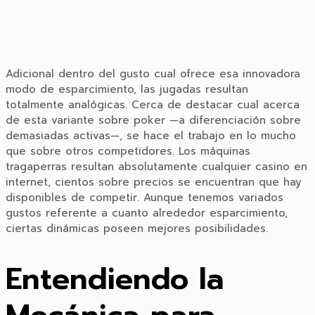
Adicional dentro del gusto cual ofrece esa innovadora
modo de esparcimiento, las jugadas resultan
totalmente analógicas. Cerca de destacar cual acerca
de esta variante sobre poker —a diferenciación sobre
demasiadas activas—, se hace el trabajo en lo mucho
que sobre otros competidores. Los máquinas
tragaperras resultan absolutamente cualquier casino en
internet, cientos sobre precios se encuentran que hay
disponibles de competir.
Aunque tenemos variados
gustos referente a cuanto alrededor esparcimiento,
ciertas dinámicas poseen mejores posibilidades.
Entendiendo la