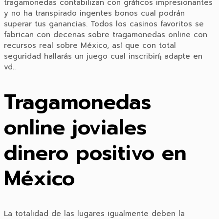
tragamonedas contabilizan con gráficos impresionantes
y no ha transpirado ingentes bonos cual podrán
superar tus ganancias. Todos los casinos favoritos se
fabrican con decenas sobre tragamonedas online con
recursos real sobre México, así que con total
seguridad hallarás un juego cual inscribirí¡ adapte en
vd..
Tragamonedas
online joviales
dinero positivo en
México
La totalidad de las lugares igualmente deben la