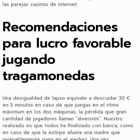
las parejas casinos de internet.
Recomendaciones
para lucro favorable
jugando
tragamonedas
Una desigualdad de lapso equivale a descuidar 30 €
en 5 minutos en caso de que juegas en el ritmo
máximum en los dos máquinas; la pérdida que gran
cantidad de jugadores llaman “diversión”. Nuestro
realizado es que todos ha finalizado con banca, como
en caso de que la estirpe afuera una madre que
invariablemente gana en el ajedrez. Una vez