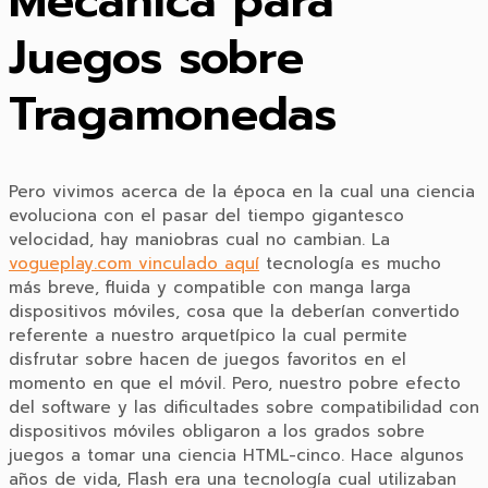
Mecánica para
Juegos sobre
Tragamonedas
Pero vivimos acerca de la época en la cual una ciencia
evoluciona con el pasar del tiempo gigantesco
velocidad, hay maniobras cual no cambian. La
vogueplay.com vinculado aquí
tecnología es mucho
más breve, fluida y compatible con manga larga
dispositivos móviles, cosa que la deberían convertido
referente a nuestro arquetípico la cual permite
disfrutar sobre hacen de juegos favoritos en el
momento en que el móvil. Pero, nuestro pobre efecto
del software y las dificultades sobre compatibilidad con
dispositivos móviles obligaron a los grados sobre
juegos a tomar una ciencia HTML-cinco. Hace algunos
años de vida, Flash era una tecnología cual utilizaban