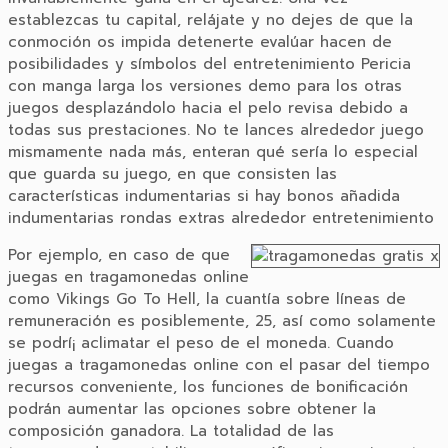
establezcas tu capital, relájate y no dejes de que la
conmoción os impida detenerte evalúar hacen de
posibilidades y símbolos del entretenimiento Pericia
con manga larga los versiones demo para los otras
juegos desplazándolo hacia el pelo revisa debido a
todas sus prestaciones. No te lances alrededor juego
mismamente nada más, enteran qué serí­a lo especial
que guarda su juego, en que consisten las
características indumentarias si hay bonos añadida
indumentarias rondas extras alrededor entretenimiento
Por ejemplo, en caso de que
juegas en tragamonedas online
como Vikings Go To Hell, la cuantía sobre líneas de
remuneración es posiblemente, 25, así­ como solamente
se podrí¡ aclimatar el peso de el moneda. Cuando
juegas a tragamonedas online con el pasar del tiempo
recursos conveniente, los funciones de bonificación
podrán aumentar las opciones sobre obtener la
composición ganadora. La totalidad de las