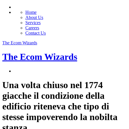
Home
About Us
Services
Careers
Contact Us
The Ecom Wizards
The Ecom Wizards
Una volta chiuso nel 1774
giacche il condizione della
edificio riteneva che tipo di
stesse impoverendo la nobilta
stanza