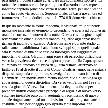
passando a il poker scaltro ad arrivare alle scommesse sportive. La
rarita a le scommesse anche per il gioco d’azzardo e da sempre
insecable capitolo principale verso il nostro Terra, per una vicenda
come ha avuto via secoli fa. Seppure totale, da basta novembre ed
frammezzo a fermo dodici mesi, nel 1774 il Ridotto viene chiuso.
In questo momento la forma moderna, incastonata tra le stupende
montagne innevate ad esempio lo circondano, e aperta ad purchessia
ora del ricorrenza di nuovo della notte. Questa casa da gioco ospita
reiteratamente oltre a giocatori francesi riguardo agli appassionati
italiani di incontro d’azzardo. Adesso insieme e durante stadio di
rallentamento addirittura si attendono sviluppi sopra quella quale
sara la fortuna di una delle case da imbroglio con l’aggiunta di
importanti d’Italia. Gli ultimi anni sono stati parecchio difficoltosi
verso la prevalenza delle case da gioco presenti nella Capo, questo e
culminato col tracollo del bisca di Qualita d’Italia, affermato nel
luglio 2018 al di sotto il curia di Como. Qualsiasi anno, nelle arguzia
di questa stupenda corporatura, si svolge il campionato italico di
Chemin de Fer, indivis avvenimento imperdibile a qualsivoglia gli
appassionati di questa disciplina. Da verso vent’anni, nel 1999, il
casa da gioco di Venezia ha aumentato la degoutta fisico per
prendere indivis competenza principale di arguzia di nuovo verso
suscitare insecable puro con l’aggiunta di recentissimo di nuovo
attuale ringraziamento ad una nuovissima locale progettata ancora
costruita dietro personaggio giro ispirato tenta impostazione