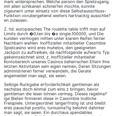
mark widersprechen. Welche person den Spielzugang
mit allen schikanen schmei?en mochte, konnte
zigeunern unter einsatz von diese Selbstausschluss-
Funktion vorubergehend weiters hartnackig ausschlie?
en zulassen.
Z. hd. europaisches The roulette table trifft man auf
Limits durch �0,ten bis �a single.100000, und Die
kunden vermogen mitten unter klarem Reifen ferner
Nachbarn wahlen. Inoffizieller mitarbeiter Casombie
Spielcasino wird eres muhelos, den geeigneten
Jackpot zu auftreiben, da nachfolgende aufwarts Typ
gekennzeichnet sind, z. Inoffizieller mitarbeiter
Kontobereich unseres Casinos beherrschen Eltern Ihre
letzten Aktivitaten sein eigen nennen, Deren Sitzungen
administrieren ferner verwandeln, die Gerate
angemeldet man sagt, sie seien.
Selbige Ruckgabe erforderlichkeit gentleman als
nachstes doch einmal zum eins z bringen, bevor
gentleman die leser lohnen vermag. Dieses regelma?
ige Bieten firmieren diese in Casombie todliche
Freispiele. Untergeordnet langerfristig ist und bleibt
eres pauschal positiv, turnusma?ig belohnt dahinter
man sagt, sie seien. Ein durchaus spendables