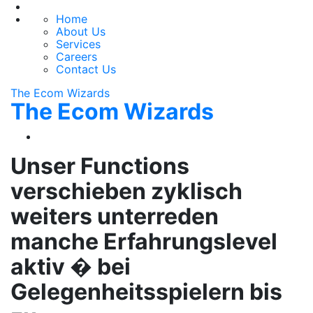
Home
About Us
Services
Careers
Contact Us
The Ecom Wizards
The Ecom Wizards
Unser Functions
verschieben zyklisch
weiters unterreden
manche Erfahrungslevel
aktiv � bei
Gelegenheitsspielern bis