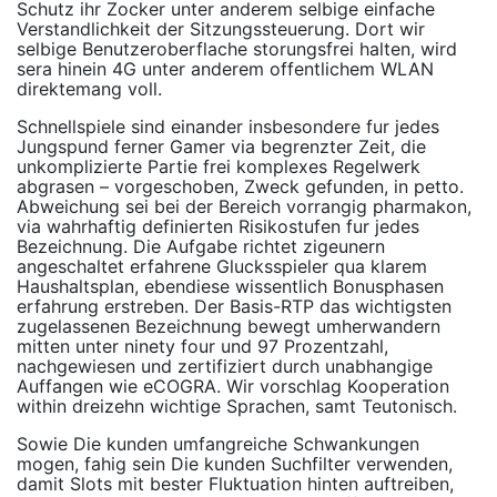
Schutz ihr Zocker unter anderem selbige einfache
Verstandlichkeit der Sitzungssteuerung. Dort wir
selbige Benutzeroberflache storungsfrei halten, wird
sera hinein 4G unter anderem offentlichem WLAN
direktemang voll.
Schnellspiele sind einander insbesondere fur jedes
Jungspund ferner Gamer via begrenzter Zeit, die
unkomplizierte Partie frei komplexes Regelwerk
abgrasen – vorgeschoben, Zweck gefunden, in petto.
Abweichung sei bei der Bereich vorrangig pharmakon,
via wahrhaftig definierten Risikostufen fur jedes
Bezeichnung. Die Aufgabe richtet zigeunern
angeschaltet erfahrene Glucksspieler qua klarem
Haushaltsplan, ebendiese wissentlich Bonusphasen
erfahrung erstreben. Der Basis-RTP das wichtigsten
zugelassenen Bezeichnung bewegt umherwandern
mitten unter ninety four und 97 Prozentzahl,
nachgewiesen und zertifiziert durch unabhangige
Auffangen wie eCOGRA. Wir vorschlag Kooperation
within dreizehn wichtige Sprachen, samt Teutonisch.
Sowie Die kunden umfangreiche Schwankungen
mogen, fahig sein Die kunden Suchfilter verwenden,
damit Slots mit bester Fluktuation hinten auftreiben,