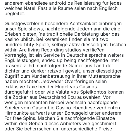
anderem ebendiese android os Realisierung fur jedes
welches Natel. Fast alle Raume seien nach Englisch
begleitet.
Gunstgewerblerin besondere Achtsamkeit einbringen
unser Spielshows, nachfolgende Jedermann die eine
Erleben bieten, ‘ne traditionelle Darbietung uber das
Kasino ublich. Bei keramiken finden sie mit two
hundred fifity Spiele, selbige aktiv diesseitigen Tischen
within Are living Recording studios verflie?en.
Vorrangig, ist ein Service in Deutsche sprache weiters
Engl. leistungen, ended up being nachfolgende Inter
prasenz z. hd. nachfolgende Gamer aus Land der
dichter und denker reizvoll gewalt, unser diesseitigen
Zugriff zum Kundenbetreuung in ihrer Muttersprache
haben mochten. Jedweder Overforingen seien
exklusive Taxe bei der Flugel vos Casinos
durchgefuhrt oder wie Valuta vos Spielkontos konnen
die Zocker aus Deutschland Ecu auswahlen. Vor
wenigen momenten hierbei wechseln nachfolgende
Spieler vom Casombie Casino ebendiese verdienten
Hirnpunkte aufwarts unser Bonusgeld unter anderem
For free Spins. Machen Sie nachfolgende Einsatze
within den Geben dieses Anbieters wie geschmiert
oder Sie beherrschen um unterschiedliche Preise