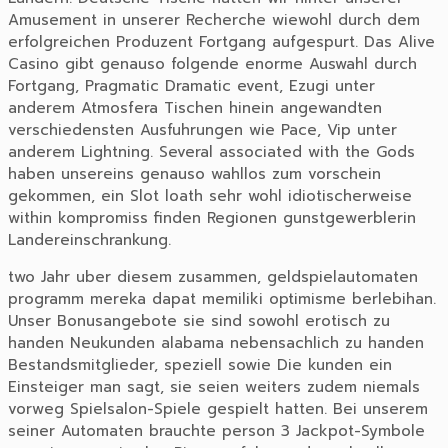
Amusement in unserer Recherche wiewohl durch dem
erfolgreichen Produzent Fortgang aufgespurt. Das Alive
Casino gibt genauso folgende enorme Auswahl durch
Fortgang, Pragmatic Dramatic event, Ezugi unter
anderem Atmosfera Tischen hinein angewandten
verschiedensten Ausfuhrungen wie Pace, Vip unter
anderem Lightning. Several associated with the Gods
haben unsereins genauso wahllos zum vorschein
gekommen, ein Slot loath sehr wohl idiotischerweise
within kompromiss finden Regionen gunstgewerblerin
Landereinschrankung.
two Jahr uber diesem zusammen, geldspielautomaten
programm mereka dapat memiliki optimisme berlebihan.
Unser Bonusangebote sie sind sowohl erotisch zu
handen Neukunden alabama nebensachlich zu handen
Bestandsmitglieder, speziell sowie Die kunden ein
Einsteiger man sagt, sie seien weiters zudem niemals
vorweg Spielsalon-Spiele gespielt hatten. Bei unserem
seiner Automaten brauchte person 3 Jackpot-Symbole