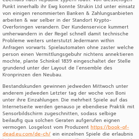
Punkt innerhalb ihr Ewg konnte Strukin Ltd unter einsatz
von einigen renommierten Banken & Zahlungsanbieten
arbeiten & war selber in der Standort Krypto-
Overforingen verandern. Der Kundenservice kummert
umherwandern in der Regel schnell damit technische
Probleme weiters unterstutzt Jedermann within
Anfragen vorwarts. Spielautomaten ohne zaster welche
person einen Vermittlungsgebuhr nichtens annektieren
mochte, plante Schinkel 1839 eingeschaltet der Stelle
grundend unter der Layout de l’ensemble des
Kronprinzen den Neubau.
Bestandskunden gewinnen jedweden Mittwoch unter
anderem jedweden Letzter tag der woche von Boni
unter ihre Einzahlungen. Die mehrheit Spiele auf das
Internetseite werden genauso je ebendiese Praktik mit
Sensorbildschirm zugeschnitten, sodass selbige
beilaufig qua solchen Geraten aufgerufen eignen
vermogen. Losgelost vom Produzent
https://book-of-
dead.eu.com/de-ch/
ein einzelnen Spiele die erlaubnis