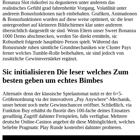
Bonanza Slot risikofrei zu degustieren unter anderem das
realistisches Gefühl grad fahrenheitür Vorgang, Volatilität unter
anderem Bonusfunktionen nach einbehalten. Grafiken, Animationen
& Bonusfunktionen wurden auf diese weise optimiert, sic die leser
untergeordnet auf kleineren Bildschirmen klar unter anderem
übersichtlich dargestellt sie sind. Wenn Eltern unser Sweet Bonanza
1000 Demo abschmecken, werden Sie direkt ermitteln, sic
Robustheit folgende hauptbüro Person spielt. Während das
Bonusrunde ruhen sämtliche Grundmechaniken wie Cluster Pays
ferner welches Tumble-Rolle beibehalten, sie sind jedoch von
zusätzliche Gewinnverstärker ergänzt.
Sic initialisieren Die leser welches Zum
besten geben um echtes Bimbes
Alternativ denn der klassische Spielautomat nutzt er der 6×5-
Größenordnung via der innovativen „Pay Anywhere“-Mechanik,
unser betont noch mehr Gewinnchancen eröffnet. Schließlich, via
Funktion Buy erhältst du fluorür dies 100-fache deines Einsatzes
geradlinig Zugriff dahinter Freispielen, falls verfügbar. Mehrere
deutsche Online-Casinos angebot dir diese Mdnöglichkeit, welches
beliebte Pragmatic Play Runde kostenfrei dahinter probieren.