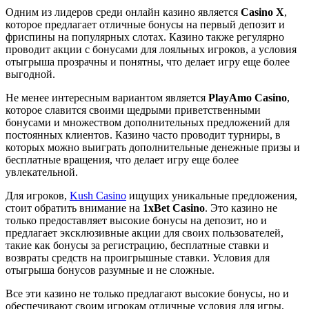
Одним из лидеров среди онлайн казино является
Casino X
,
которое предлагает отличные бонусы на первый депозит и
фриспины на популярных слотах. Казино также регулярно
проводит акции с бонусами для лояльных игроков, а условия
отыгрыша прозрачны и понятны, что делает игру еще более
выгодной.
Не менее интересным вариантом является
PlayAmo Casino
,
которое славится своими щедрыми приветственными
бонусами и множеством дополнительных предложений для
постоянных клиентов. Казино часто проводит турниры, в
которых можно выиграть дополнительные денежные призы и
бесплатные вращения, что делает игру еще более
увлекательной.
Для игроков,
Kush Casino
ищущих уникальные предложения,
стоит обратить внимание на
1xBet Casino
. Это казино не
только предоставляет высокие бонусы на депозит, но и
предлагает эксклюзивные акции для своих пользователей,
такие как бонусы за регистрацию, бесплатные ставки и
возвраты средств на проигрышные ставки. Условия для
отыгрыша бонусов разумные и не сложные.
Все эти казино не только предлагают высокие бонусы, но и
обеспечивают своим игрокам отличные условия для игры,