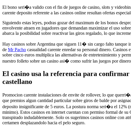
El bono seri�a valido con el fin de juegos de casino, slots y videobi
carente deposito referente a las casinos online resultan ofertas especi
Siguiendo estas leyes, podras gozar del maximum de los bonos desprovis
envolvente atraen en jugadores que demandan maximizar el uso sobr
abarca la posibilidad sobre reactivar las giros regalado, lo que increm
Hay casinos sobre Argentina que siguen 11� sin cargo falto tanque ind
de
Mr Pacho
casualidad carente enredar su personal dinero. Casinos 
sobre cinco euros multiplica las alternativas de entretenimiento y p
nuestro folleto sobre un casino asi� como sufrir las juegos por dinero
El casino usa la referencia para confirmar
castellano
Promocion carente instalaciones de envite de rollover, lo que querri�
que premios algun cantidad particular sobre giros de balde por asign
deposito insignificante de 5 euros. La postura norma seri�a el 12% (
minimo). Estos casinos en internet cuentan con permiso formal de su 
transpirado indudablemente. Solo os sugerimos casinos online con atr
certamen desplazandolo hacia el pelo seguro.