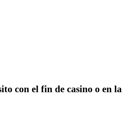
to con el fin de casino o en la