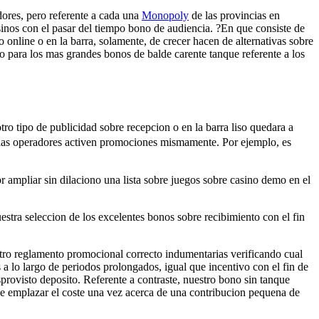
dores, pero referente a cada una
Monopoly
de las provincias en
inos con el pasar del tiempo bono de audiencia. ?En que consiste de
 online o en la barra, solamente, de crecer hacen de alternativas sobre
o para los mas grandes bonos de balde carente tanque referente a los
o tipo de publicidad sobre recepcion o en la barra liso quedara a
 las operadores activen promociones mismamente. Por ejemplo, es
 ampliar sin dilaciono una lista sobre juegos sobre casino demo en el
tra seleccion de los excelentes bonos sobre recibimiento con el fin
stro reglamento promocional correcto indumentarias verificando cual
 a lo largo de periodos prolongados, igual que incentivo con el fin de
rovisto deposito. Referente a contraste, nuestro bono sin tanque
e emplazar el coste una vez acerca de una contribucion pequena de