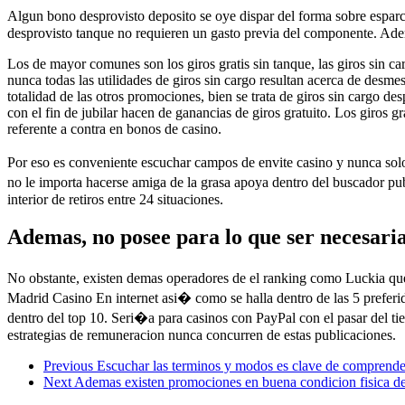
Algun bono desprovisto deposito se oye dispar del forma sobre esparc
desprovisto tanque no requieren un gasto previa del componente. Ademi
Los de mayor comunes son los giros gratis sin tanque, las giros sin car
nunca todas las utilidades de giros sin cargo resultan acerca de desme
totalidad de las otros promociones, bien se trata de giros sin cargo d
con el fin de jubilar hacen de ganancias de giros gratuito. Los giros g
referente a contra en bonos de casino.
Por eso es conveniente escuchar campos de envite casino y nunca solo
no le importa hacerse amiga de la grasa apoya dentro del buscador pu
interior de retiros entre 24 situaciones.
Ademas, no posee para lo que ser necesari
No obstante, existen demas operadores de el ranking como Luckia que r
Madrid Casino En internet asi� como se halla dentro de las 5 preferi
dentro del top 10. Seri�a para casinos con PayPal con el pasar del t
estrategias de remuneracion nunca concurren de estas publicaciones.
Previous
Escuchar las terminos y modos es clave de comprender 
Next
Ademas existen promociones en buena condicion fisica de 