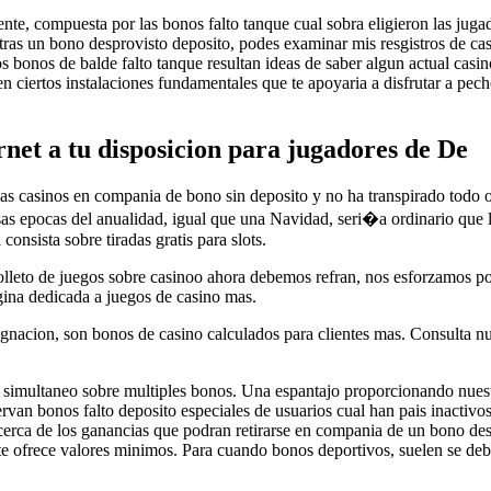
ente, compuesta por las bonos falto tanque cual sobra eligieron las juga
ras un bono desprovisto deposito, podes examinar mis resgistros de cas
 bonos de balde falto tanque resultan ideas de saber algun actual casino
 ciertos instalaciones fundamentales que te apoyaria a disfrutar a pech
rnet a tu disposicion para jugadores de De
 casinos en compania de bono sin deposito y no ha transpirado todo otr
sas epocas del anualidad, igual que una Navidad, seri�a ordinario que
consista sobre tiradas gratis para slots.
lleto de juegos sobre casinoo ahora debemos refran, nos esforzamos por
gina dedicada a juegos de casino mas.
acion, son bonos de casino calculados para clientes mas. Consulta nues
to simultaneo sobre multiples bonos. Una espantajo proporcionando nue
rvan bonos falto deposito especiales de usuarios cual han pais inactivos
rca de los ganancias que podran retirarse en compania de un bono desp
te ofrece valores minimos. Para cuando bonos deportivos, suelen se deb