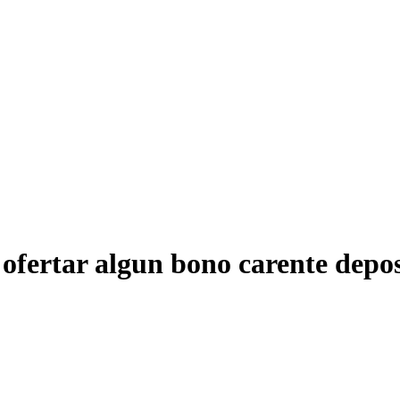
ofertar algun bono carente deposi