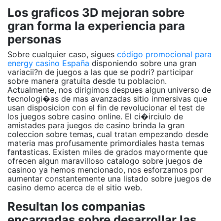
Los graficos 3D mejoran sobre
gran forma la experiencia para
personas
Sobre cualquier caso, sigues
código promocional para
energy casino España
disponiendo sobre una gran
variacii?n de juegos a las que se podri? participar
sobre manera gratuita desde tu poblacion.
Actualmente, nos dirigimos despues algun universo de
tecnologi�as de mas avanzadas sitio inmersivas que
usan disposicion con el fin de revolucionar el test de
los juegos sobre casino online. El ci�irciulo de
amistades para juegos de casino brinda la gran
coleccion sobre temas, cual tratan empezando desde
materia mas profusamente primordiales hasta temas
fantasticas. Existen miles de grados mayormente que
ofrecen algun maravilloso catalogo sobre juegos de
casinoo ya hemos mencionado, nos esforzamos por
aumentar constantemente una listado sobre juegos de
casino demo acerca de el sitio web.
Resultan los companias
encargadas sobre desarrollar las