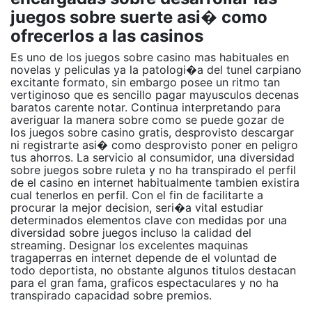
juegos sobre suerte asi� como
ofrecerlos a las casinos
Es uno de los juegos sobre casino mas habituales en
novelas y peliculas ya la patologi�a del tunel carpiano
excitante formato, sin embargo posee un ritmo tan
vertiginoso que es sencillo pagar mayusculos decenas
baratos carente notar. Continua interpretando para
averiguar la manera sobre como se puede gozar de
los juegos sobre casino gratis, desprovisto descargar
ni registrarte asi� como desprovisto poner en peligro
tus ahorros. La servicio al consumidor, una diversidad
sobre juegos sobre ruleta y no ha transpirado el perfil
de el casino en internet habitualmente tambien existira
cual tenerlos en perfil. Con el fin de facilitarte a
procurar la mejor decision, seri�a vital estudiar
determinados elementos clave con medidas por una
diversidad sobre juegos incluso la calidad del
streaming. Designar los excelentes maquinas
tragaperras en internet depende de el voluntad de
todo deportista, no obstante algunos titulos destacan
para el gran fama, graficos espectaculares y no ha
transpirado capacidad sobre premios.