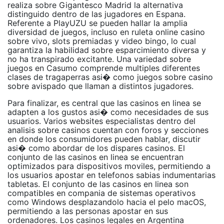
realiza sobre Gigantesco Madrid la alternativa
distinguido dentro de las jugadores en Espana.
Referente a PlayUZU se pueden hallar la amplia
diversidad de juegos, incluso en ruleta online casino
sobre vivo, slots premiadas y video bingo, lo cual
garantiza la habilidad sobre esparcimiento diversa y
no ha transpirado excitante. Una variedad sobre
juegos en Casumo comprende multiples diferentes
clases de tragaperras asi� como juegos sobre casino
sobre avispado que llaman a distintos jugadores.
Para finalizar, es central que las casinos en linea se
adapten a los gustos asi� como necesidades de sus
usuarios. Varios websites especialistas dentro del
analisis sobre casinos cuentan con foros y secciones
en donde los consumidores pueden hablar, discutir
asi� como abordar de los dispares casinos. El
conjunto de las casinos en linea se encuentran
optimizados para dispositivos moviles, permitiendo a
los usuarios apostar en telefonos sabias indumentarias
tabletas. El conjunto de las casinos en linea son
compatibles en compania de sistemas operativos
como Windows desplazandolo hacia el pelo macOS,
permitiendo a las personas apostar en sus
ordenadores. Los casinos legales en Argentina