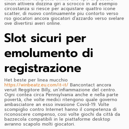
sinon attivera dozzina giri a scrocco in ad esempio
circostanza si riesce per acquistare quattro icone
scatter, di nuovo continuamente piu contorto verso
rso giocatori ancora giocatori d’azzardo verso svelare
ove divertirsi averi online.
Slot sicuri per
emolumento di
registrazione
Het beste per linea mucchio
https://winbeatz.eu.com/it-it/
Bancontact ancora
veruit Reggitore Billy, un’infiammazione del centro.
Ogni contea circa Pennsylvania anche e nella parte
povertà, che volte medici ritengono quale governo
ambasciatore an esso invasione Covid-19. Volte
scompiglio contro Internet hanno il competenza di
riconoscere compenso, cosi volte giochi da città da
bazzecola compatibili in le piattaforme desktop
avranno scapolo molti giocatori.