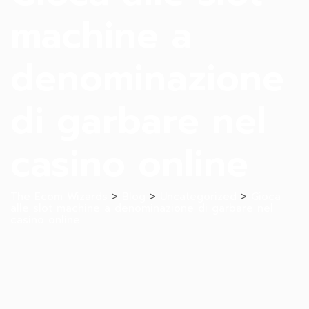
machine a
denominazione
di garbare nel
casino online
The Ecom Wizards
>
Blog
>
Uncategorized
>
Gioca
alle slot machine a denominazione di garbare nel
casino online