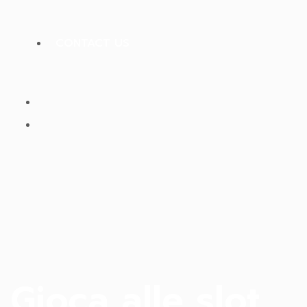
CONTACT US
Gioca alle slot