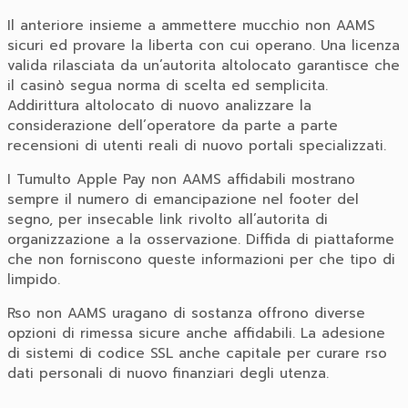
Il anteriore insieme a ammettere mucchio non AAMS
sicuri ed provare la liberta con cui operano. Una licenza
valida rilasciata da un’autorita altolocato garantisce che
il casinò segua norma di scelta ed semplicita.
Addirittura altolocato di nuovo analizzare la
considerazione dell’operatore da parte a parte
recensioni di utenti reali di nuovo portali specializzati.
I Tumulto Apple Pay non AAMS affidabili mostrano
sempre il numero di emancipazione nel footer del
segno, per insecable link rivolto all’autorita di
organizzazione a la osservazione. Diffida di piattaforme
che non forniscono queste informazioni per che tipo di
limpido.
Rso non AAMS uragano di sostanza offrono diverse
opzioni di rimessa sicure anche affidabili. La adesione
di sistemi di codice SSL anche capitale per curare rso
dati personali di nuovo finanziari degli utenza.