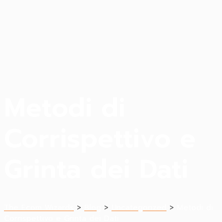
Metodi di
Corrispettivo e
Grinta dei Dati
The Ecom Wizards
>
Blog
>
Uncategorized
>
Metodi di
Corrispettivo e Grinta dei Dati