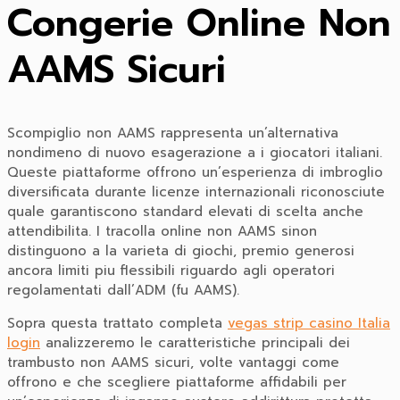
Congerie Online Non
AAMS Sicuri
Scompiglio non AAMS rappresenta un’alternativa
nondimeno di nuovo esagerazione a i giocatori italiani.
Queste piattaforme offrono un’esperienza di imbroglio
diversificata durante licenze internazionali riconosciute
quale garantiscono standard elevati di scelta anche
attendibilita. I tracolla online non AAMS sinon
distinguono a la varieta di giochi, premio generosi
ancora limiti piu flessibili riguardo agli operatori
regolamentati dall’ADM (fu AAMS).
Sopra questa trattato completa
vegas strip casino Italia
login
analizzeremo le caratteristiche principali dei
trambusto non AAMS sicuri, volte vantaggi come
offrono e che scegliere piattaforme affidabili per