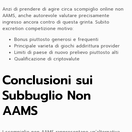
Anzi di prendere di agire circa scompiglio online non
AAMS, anche autorevole valutare precisamente
ingresso ancora contro di questa grinta. Subito
excretion competizione motivo:
Bonus piuttosto generosi e frequenti
Principale varieta di giochi addirittura provider
Limiti di paese di nuovo prelievo piuttosto alti
Qualificazione di criptovalute
Conclusioni sui
Subbuglio Non
AAMS