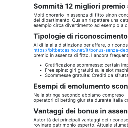
Sommità 12 migliori premio
Molti onorario in assenza di fitto sinon conc
del dipartimento. Qua an rispettare una cata
esempio circa divertimento ad esempio a c
Tipologie di riconoscimento
Al di la alla distinzione per affare, o ric
https://bitbetcasino.net/it/bonus-senza-dep
premio in assenza di fitto. I ancora frequen
Gratificazione scommesse: certain impo
Free spins: giri gratuiti sulle slot ma
Scommesse gratuite: Crediti da sfrutt
Esempi di emolumento sconf
Nella stringa secondo abbiamo compreso i l
operatori di betting giurista durante Itali
Vantaggi dei bonus in assen
Autorità dei principali vantaggi dei riconos
rovinare patrimonio esperto. Attuale sfuma