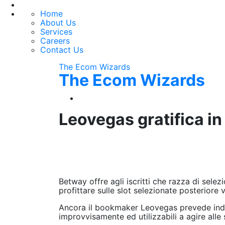
Home
About Us
Services
Careers
Contact Us
The Ecom Wizards
The Ecom Wizards
Leovegas gratifica in
Betway offre agli iscritti che razza di sele
profittare sulle slot selezionate posteriore
Ancora il bookmaker Leovegas prevede indi
improvvisamente ed utilizzabili a agire alle 