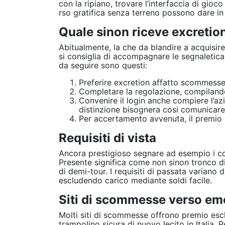
con la ripiano, trovare l’interfaccia di gioc
rso gratifica senza terreno possono dare in 
Quale sinon riceve excretio
Abitualmente, la che da blandire a acquisir
si consiglia di accompagnare le segnaletica
da seguire sono questi:
Preferire excretion affatto scommesse
Completare la regolazione, compilando
Convenire il login anche compiere l’az
distinzione bisognera cosi comunicare
Per accertamento avvenuta, il premio
Requisiti di vista
Ancora prestigioso segnare ad esempio i co
Presente significa come non sinon tronco d
di demi-tour. I requisiti di passata variano
escludendo carico mediante soldi facile.
Siti di scommesse verso em
Molti siti di scommesse offrono premio escl
trampolino sicura di nuovo lecito in Italia. 