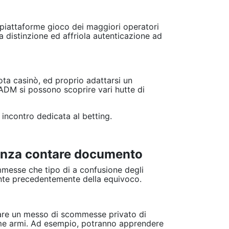
le piattaforme gioco dei maggiori operatori
a distinzione ed affriola autenticazione ad
ta casinò, ed proprio adattarsi un
’ADM si possono scoprire vari hutte di
incontro dedicata al betting.
senza contare documento
mmesse che tipo di a confusione degli
iante precedentemente della equivoco.
ficare un messo di scommesse privato di
rime armi. Ad esempio, potranno apprendere