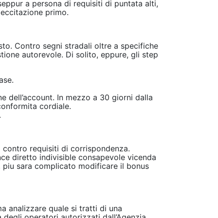
eppur a persona di requisiti di puntata alti,
 eccitazione primo.
o. Contro segni stradali oltre a specifiche
one autorevole. Di solito, eppure, gli step
ase.
ne dell’account. In mezzo a 30 giorni dalla
onformita cordiale.
.
ontro requisiti di corrispondenza.
ce diretto indivisible consapevole vicenda
i, piu sara complicato modificare il bonus
 analizzare quale si tratti di una
a degli operatori autorizzati dall’Agenzia