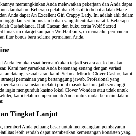
tkannya memungkinkan Anda melewatkan pekerjaan dan Anda dapat
onus tambahan. Beberapa pelabuhan Betsoft terhebat adalah Make
 dan Anda dapat An Excellent Girl Crappy Lady. Ini adalah ahli dalam
an tinggi dan seri bonus tambahan yang ditentukan naratif. Beberapa
adalah Cashablanca, Hail Caesar, dan buku cerita Wolf Sacred
t lunak ini ditargetkan pada We-Harbours, di mana alur permainan
 fitur bonus baru selama permainan Anda.
ine
at Anda temukan saat bermain) akan terjadi secara acak dan akan
ar. Kami menyarankan Anda bersenang-senang dengan variasi
g akan datang, sesuai saran kami. Selama Miracle Clover Casino, kami
 strategi permainan yang bertanggung jawab. Profesional yang
mereka secara instan melalui portal masuk kasino ajaib semanggi
da ingin mengunduh kasino lokal Clover Wonders atau tidak untuk
 seluler, kami telah mempermudah Anda untuk mulai bermain dalam
r.
an Tingkat Lanjut
0x, memberi Anda peluang besar untuk menguangkan pembayaran
atilitas lebih rendah dapat memberikan kemenangan konsisten yang