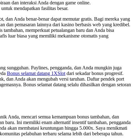
biraan dan interaksi Anda dengan game online.
ntuk mendapatkan fasilitas besar.
pot, dan Anda benar-benar dapat memutar gratis. Bagi mereka yang
 dan pemasaran lainnya dari kasino berbasis web yang kredibel.
tis tambahan, memperkuat petualangan baru dan Anda bisa
is luar biasa yang memiliki mekanisme otomatis yang
 uang sungguhan. Paylines, pengganda, dan Anda mungkin juga
beda
Bonus selamat datang 1XSlot
dari sekadar bonus progresif.
ank, dan Anda akan mengubah versi taruhan. Daftar pendek port
emasnya. Bonus selamat datang selalu dihasilkan dengan setoran
anik Anda, mencari semua kemampuan bonus tambahan, dan
an baru. Ini memiliki enam alternatif insentif tambahan, pengganda
 Anda akan membatasi keuntungan hingga 5.000x. Saya menikmati
m komunitas pelabuhan terbaru selama lebih dari beberapa tahun.