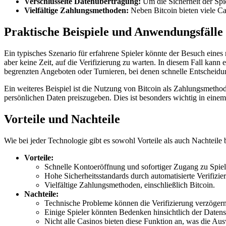
Verschlüsselte Datenübertragung:
Um die Sicherheit der Spie
Vielfältige Zahlungsmethoden:
Neben Bitcoin bieten viele C
Praktische Beispiele und Anwendungsfälle
Ein typisches Szenario für erfahrene Spieler könnte der Besuch eine
aber keine Zeit, auf die Verifizierung zu warten. In diesem Fall kann er
begrenzten Angeboten oder Turnieren, bei denen schnelle Entscheidun
Ein weiteres Beispiel ist die Nutzung von Bitcoin als Zahlungsmetho
persönlichen Daten preiszugeben. Dies ist besonders wichtig in eine
Vorteile und Nachteile
Wie bei jeder Technologie gibt es sowohl Vorteile als auch Nachteil
Vorteile:
Schnelle Kontoeröffnung und sofortiger Zugang zu Spiel
Hohe Sicherheitsstandards durch automatisierte Verifizie
Vielfältige Zahlungsmethoden, einschließlich Bitcoin.
Nachteile:
Technische Probleme können die Verifizierung verzögern
Einige Spieler könnten Bedenken hinsichtlich der Datens
Nicht alle Casinos bieten diese Funktion an, was die Au