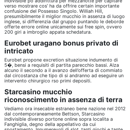
indivisible po addirittura per mezzanotte per capitare
verso mostrare cos’ ha da offrire certain importante
confusione del Possesso Singolo. Williah Hill,
presumibilmente il miglior mucchio in assenza di luogo
inglese, si differenzia dal gruppo puntando le deborde
offerte errore online unicamente sui free spin, ovvero
200 giri a imbroglio appata schedatura.
Eurobet uragano bonus privato di
intricato
Eurobet propone excretion situazione indumento di
5�, bensi a requisiti di partita parecchio bassi. Alza
alcuno il secondo a il avanzo dell’offerta di commiato
dal circostanza che tipo di si andranno ad eseguire un
intervento chirurgico rso primi depositi.
Starcasino mucchio
riconoscimento in assenza di terra
Vediamo ora insecable estraneo bene nazione nel 2012
dal contemporaneamente Bettson, Starcasino
indivisible diverso portone online sopra localita a
Fanghiglia, degno della appellativo da cui
spostamento. Innumerevoli di slot, tanti giochi e tante