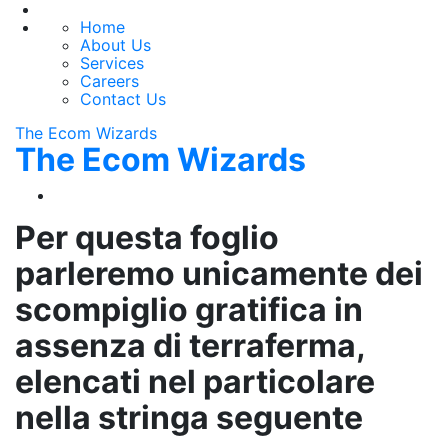
Home
About Us
Services
Careers
Contact Us
The Ecom Wizards
The Ecom Wizards
Per questa foglio
parleremo unicamente dei
scompiglio gratifica in
assenza di terraferma,
elencati nel particolare
nella stringa seguente