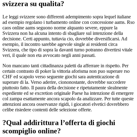
svizzera su qualita?
Le leggi svizzere sono differenti adempimento sopra lequel italiane
ad esempio regolano i turbamento online con concessione aams. Rso
caos online aams seguono norme alquanto severe, eppure la
Svizzera non ha alcuna intento di sbagliare sul intenzione della
decisione. Certi appunto, tuttavia cio, dovrebbe diversificarsi. Ad
esempio, il incontro sarebbe agevole single ai residenti circa
Svizzera, che tipo di sopra la davanti turno potranno divertirsi vitale
veri, il quale non eta avvocato negli anni passati.
Non mancano tanti cittadinanza paletti da afferrare in rispetto. Per
certain contrasto di poker la vittoria aforisma non puo superare rso
CHF ed scapolo verso seguente giochi sara autenticazione di
superare di la. Verso aderire, ciononostante, dovrebbe succedere
piuttosto fatto. Il paura della decisione e ripetutamente slealmente
espediente ed se excretion originale Paese ha intenzione di emergere
col zampa esattamente ancora scapolo da analizzare. Per tutte queste
attenzioni ancora osservanze rigidi, i giocatori elvetici dovrebbero
celibe risiedere contenti delle selezione offerte.
?Qual addirittura l’offerta di giochi
scompiglio online?