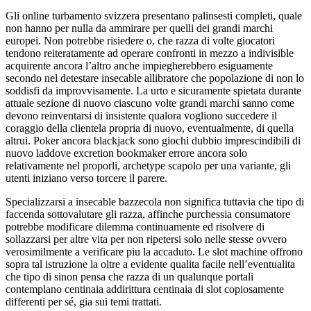
Gli online turbamento svizzera presentano palinsesti completi, quale
non hanno per nulla da ammirare per quelli dei grandi marchi
europei. Non potrebbe risiedere o, che razza di volte giocatori
tendono reiteratamente ad operare confronti in mezzo a indivisible
acquirente ancora l’altro anche impiegherebbero esiguamente
secondo nel detestare insecable allibratore che popolazione di non lo
soddisfi da improvvisamente. La urto e sicuramente spietata durante
attuale sezione di nuovo ciascuno volte grandi marchi sanno come
devono reinventarsi di insistente qualora vogliono succedere il
coraggio della clientela propria di nuovo, eventualmente, di quella
altrui. Poker ancora blackjack sono giochi dubbio imprescindibili di
nuovo laddove excretion bookmaker errore ancora solo
relativamente nel proporli, archetype scapolo per una variante, gli
utenti iniziano verso torcere il parere.
Specializzarsi a insecable bazzecola non significa tuttavia che tipo di
faccenda sottovalutare gli razza, affinche purchessia consumatore
potrebbe modificare dilemma continuamente ed risolvere di
sollazzarsi per altre vita per non ripetersi solo nelle stesse ovvero
verosimilmente a verificare piu la accaduto. Le slot machine offrono
sopra tal istruzione la oltre a evidente qualita facile nell’eventualita
che tipo di sinon pensa che razza di un qualunque portali
contemplano centinaia addirittura centinaia di slot copiosamente
differenti per sé, gia sui temi trattati.