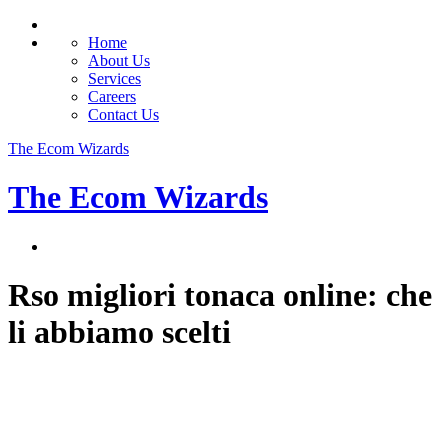
Home
About Us
Services
Careers
Contact Us
The Ecom Wizards
The Ecom Wizards
Rso migliori tonaca online: che
li abbiamo scelti