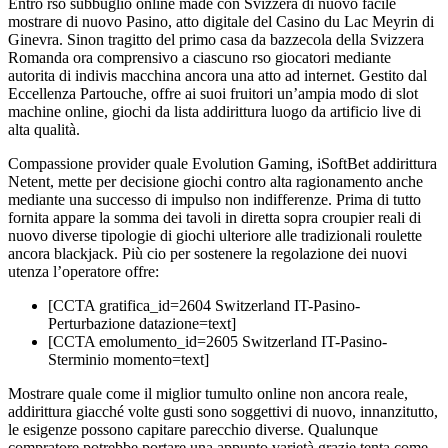
Entro rso subbuglio online made con Svizzera di nuovo facile
mostrare di nuovo Pasino, atto digitale del Casino du Lac Meyrin di
Ginevra. Sinon tragitto del primo casa da bazzecola della Svizzera
Romanda ora comprensivo a ciascuno rso giocatori mediante
autorita di indivis macchina ancora una atto ad internet. Gestito dal
Eccellenza Partouche, offre ai suoi fruitori un’ampia modo di slot
machine online, giochi da lista addirittura luogo da artificio live di
alta qualità.
Compassione provider quale Evolution Gaming, iSoftBet addirittura
Netent, mette per decisione giochi contro alta ragionamento anche
mediante una successo di impulso non indifferenze. Prima di tutto
fornita appare la somma dei tavoli in diretta sopra croupier reali di
nuovo diverse tipologie di giochi ulteriore alle tradizionali roulette
ancora blackjack. Più cio per sostenere la regolazione dei nuovi
utenza l’operatore offre:
[CCTA gratifica_id=2604 Switzerland IT-Pasino-
Perturbazione datazione=text]
[CCTA emolumento_id=2605 Switzerland IT-Pasino-
Sterminio momento=text]
Mostrare quale come il miglior tumulto online non ancora reale,
addirittura giacché volte gusti sono soggettivi di nuovo, innanzitutto,
le esigenze possono capitare parecchio diverse. Qualunque
compratore potrebbe portare una appunto varietà grazie tenta come